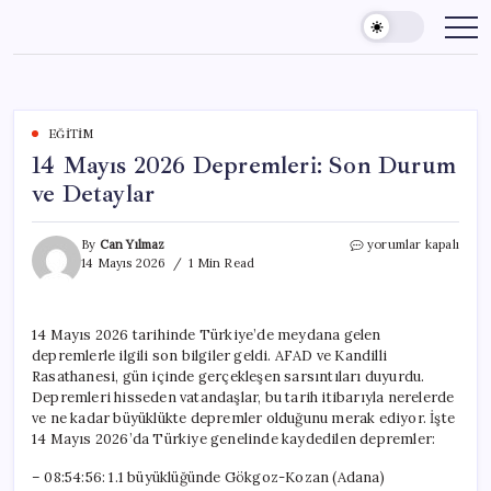
Skip
to
content
EĞITIM
14 Mayıs 2026 Depremleri: Son Durum
ve Detaylar
14
By
Can Yılmaz
yorumlar kapalı
Mayıs
14 Mayıs 2026
1 Min Read
2026
Depremleri:
Son
14 Mayıs 2026 tarihinde Türkiye’de meydana gelen
Durum
depremlerle ilgili son bilgiler geldi. AFAD ve Kandilli
ve
Detaylar
Rasathanesi, gün içinde gerçekleşen sarsıntıları duyurdu.
için
Depremleri hisseden vatandaşlar, bu tarih itibarıyla nerelerde
ve ne kadar büyüklükte depremler olduğunu merak ediyor. İşte
14 Mayıs 2026’da Türkiye genelinde kaydedilen depremler:
– 08:54:56: 1.1 büyüklüğünde Gökgoz-Kozan (Adana)