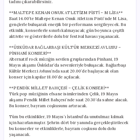
tadını çıkarabilirsiniz.
**MALTEPE KENAN ONUK ATLETİZM PİSTİ – M LİSA**
Saat 14.00’te Maltepe Kenan Onuk Atletizm Pisti’nde M Lisa,
gençlerle buluşarak enerjik bir performans sergileyecek. Bu
etkinlik, konserlerle sınırlı kalmayacak; gün boyunca çeşitli
aktivite ve gösterilerle dolu bir festival havası yaşanacak.
**ÜSKÜDAR BAĞLARBAŞI KÜLTÜR MERKEZİ AVLUSU –
PİNHANİ KONSERİ**
Alternatif rock müziğin sevilen gruplarından Pinhani, 19
Mayıs akşamı Üsküdar’da sevenleriyle buluşacak. Bağlarbaşı
Kültür Merkezi Avlusu’nda saat 20.00’de başlayacak olan
konser için kapılar 18.00’de açılacak.
**PENDİK MİLLET BAHÇESİ – ÇELİK KONSERİ**
Türk pop müziğinin efsane isimlerinden Çelik, 19 Mayıs
akşamı Pendik Millet Bahçesi’nde saat 20.30’da sahne alacak.
Bu konser, bayram coşkusunu artıracak.
Tüm bu etkinlikler, 19 Mayıs’ı İstanbul’da unutulmaz kılmak
için hazırlanmıştır. Şehrin dört bir yanında gerçekleştirilecek
bu konserler ve etkinliklerle, bayram coşkusu dolu dolu
yaşanacak.