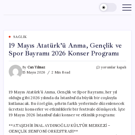
Skip
to
content
SAĞLIK
19 Mayıs Atatürk’ü Anma, Gençlik ve
Spor Bayramı 2026 Konser Programı
19
By
Can Yılmaz
yorumlar kapalı
Mayıs
15 Mayıs 2026
2 Min Read
Atatürk’ü
Anma,
Gençlik
19 Mayıs Atatürk’ü Anma, Gençlik ve Spor Bayramı, her yıl
ve
olduğu gibi 2026 yılında da İstanbul’da büyük bir coşkuyla
Spor
Bayramı
kutlanacak. Bu özel gün, şehrin farklı yerlerinde düzenlenecek
2026
ücretsiz konserler ve etkinliklerle bir festivale dönüşecek. İşte
Konser
19 Mayıs 2026 İstanbul’daki konser ve etkinlik programı:
Programı
için
**ATAŞEHİR İNAL AYDINOĞLU KÜLTÜR MERKEZİ –
GENÇLİK SENFONİ ORKESTRASI**