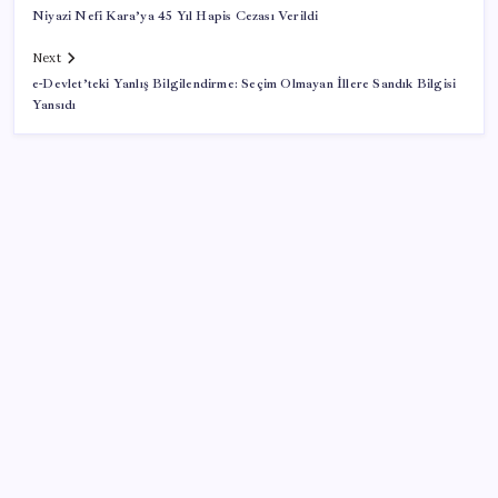
Niyazi Nefi Kara’ya 45 Yıl Hapis Cezası Verildi
Next
e-Devlet’teki Yanlış Bilgilendirme: Seçim Olmayan İllere Sandık Bilgisi
Yansıdı
SON YAZILAR
Google Assistant Android Telefonlardan Kaldırılıyor
BMW sürücülerini çileden çıkardı: Kontağı açan
reklamla karşılaşıyor!
2026 ALES/2 ne zaman açıklanacak? 2026 ALES 2