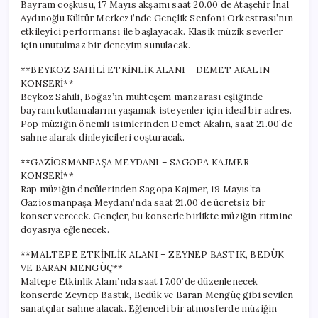
Bayram coşkusu, 17 Mayıs akşamı saat 20.00’de Ataşehir İnal
Aydınoğlu Kültür Merkezi’nde Gençlik Senfoni Orkestrası’nın
etkileyici performansı ile başlayacak. Klasik müzik severler
için unutulmaz bir deneyim sunulacak.
**BEYKOZ SAHİLİ ETKİNLİK ALANI – DEMET AKALIN
KONSERİ**
Beykoz Sahili, Boğaz’ın muhteşem manzarası eşliğinde
bayram kutlamalarını yaşamak isteyenler için ideal bir adres.
Pop müziğin önemli isimlerinden Demet Akalın, saat 21.00’de
sahne alarak dinleyicileri coşturacak.
**GAZİOSMANPAŞA MEYDANI – SAGOPA KAJMER
KONSERİ**
Rap müziğin öncülerinden Sagopa Kajmer, 19 Mayıs’ta
Gaziosmanpaşa Meydanı’nda saat 21.00’de ücretsiz bir
konser verecek. Gençler, bu konserle birlikte müziğin ritmine
doyasıya eğlenecek.
**MALTEPE ETKİNLİK ALANI – ZEYNEP BASTIK, BEDÜK
VE BARAN MENGÜÇ**
Maltepe Etkinlik Alanı’nda saat 17.00’de düzenlenecek
konserde Zeynep Bastık, Bedük ve Baran Mengüç gibi sevilen
sanatçılar sahne alacak. Eğlenceli bir atmosferde müziğin