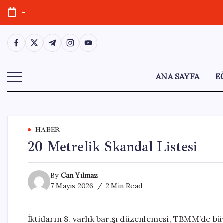
Skip
-
to
content
https://www.facebook.com/
https://twitter.com/
https://t.me/
https://www.instagram.com/
https://youtube.com/
ANA SAYFA
E
HABER
20 Metrelik Skandal Listesi
By
Can Yılmaz
7 Mayıs 2026
2 Min Read
İktidarın 8. varlık barışı düzenlemesi, TBMM’de bü