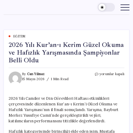
Skip
to
content
EĞITIM
2026 Yılı Kur’an-ı Kerim Güzel Okuma
ve Hafızlık Yarışmasında Şampiyonlar
Belli Oldu
2026
By
Can Yılmaz
yorumlar kapalı
Yılı
15 Mayıs 2026
1 Min Read
Kur’an-
ı
Kerim
2026 Yılı Camiler ve Din Görevlileri Haftası etkinlikleri
Güzel
çerçevesinde düzenlenen Kur’an-ı Kerim’i Güzel Okuma ve
Okuma
ve
Hafızlık Yarışması’nın il finali sonuçlandı. Yarışma, Bayburt
Hafızlık
Merkez Yusufiye Camii’nde gerçekleştirildi ve jüri,
Yarışmasında
katılımcıların performansını titizlikle değerlendirdi.
Şampiyonlar
Belli
Hafızlık kategorisinde birinciliği elde eden isim, Mustafa