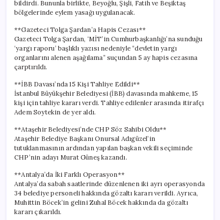
bildirdi. Bununla birlikte, Beyoğlu, Şişli, Fatih ve Beşiktaş
bölgelerinde eylem yasağı uygulanacak.
**Gazeteci Tolga Şardan’a Hapis Cezası**
Gazeteci Tolga Şardan, ‘MİT’in Cumhurbaşkanlığı’na sunduğu
‘yargı raporu’ başlıklı yazısı nedeniyle “devletin yargı
organlarını alenen aşağılama” suçundan 5 ay hapis cezasına
çarptırıldı.
**İBB Davası’nda 15 Kişi Tahliye Edildi**
İstanbul Büyükşehir Belediyesi (İBB) davasında mahkeme, 15
kişi için tahliye kararı verdi. Tahliye edilenler arasında itirafçı
Adem Soytekin de yer aldı.
**Ataşehir Belediyesi’nde CHP Söz Sahibi Oldu**
Ataşehir Belediye Başkanı Onursal Adıgüzel’in
tutuklanmasının ardından yapılan başkan vekili seçiminde
CHP’nin adayı Murat Güneş kazandı.
**Antalya’da İki Farklı Operasyon**
Antalya’da sabah saatlerinde düzenlenen iki ayrı operasyonda
34 belediye personeli hakkında gözaltı kararı verildi. Ayrıca,
Muhittin Böcek’in gelini Zuhal Böcek hakkında da gözaltı
kararı çıkarıldı.