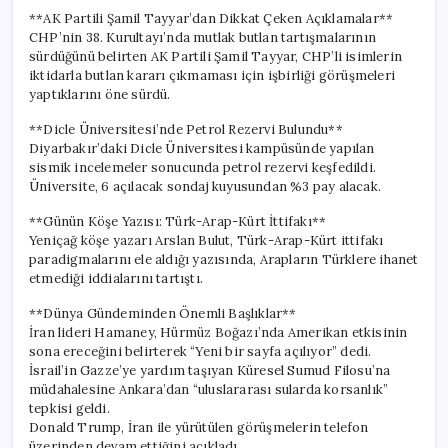
**AK Partili Şamil Tayyar’dan Dikkat Çeken Açıklamalar**
CHP’nin 38. Kurultayı’nda mutlak butlan tartışmalarının
sürdüğünü belirten AK Partili Şamil Tayyar, CHP’li isimlerin
iktidarla butlan kararı çıkmaması için işbirliği görüşmeleri
yaptıklarını öne sürdü.
**Dicle Üniversitesi’nde Petrol Rezervi Bulundu**
Diyarbakır’daki Dicle Üniversitesi kampüsünde yapılan
sismik incelemeler sonucunda petrol rezervi keşfedildi.
Üniversite, 6 açılacak sondaj kuyusundan %3 pay alacak.
**Günün Köşe Yazısı: Türk-Arap-Kürt İttifakı**
Yeniçağ köşe yazarı Arslan Bulut, Türk-Arap-Kürt ittifakı
paradigmalarını ele aldığı yazısında, Arapların Türklere ihanet
etmediği iddialarını tartıştı.
**Dünya Gündeminden Önemli Başlıklar**
İran lideri Hamaney, Hürmüz Boğazı’nda Amerikan etkisinin
sona ereceğini belirterek “Yeni bir sayfa açılıyor” dedi.
İsrail’in Gazze’ye yardım taşıyan Küresel Sumud Filosu’na
müdahalesine Ankara’dan “uluslararası sularda korsanlık”
tepkisi geldi.
Donald Trump, İran ile yürütülen görüşmelerin telefon
üzerinden devam ettiğini açıkladı.