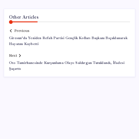
Other Articles
Previous
Giresun’da Yeniden Refah Partisi Gençlik Kolları Başkanı Bıçaklanarak
Hayatını Kaybetti
Next
Oto Tamirhanesinde Kurşunlama Olayı: Saldırgan Tutuklandı, İfadesi
Şaşırttı
SON YAZILAR