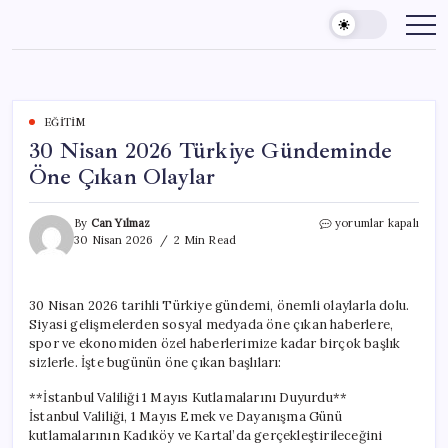
Skip
to
content
EĞITIM
30 Nisan 2026 Türkiye Gündeminde
Öne Çıkan Olaylar
30
By
Can Yılmaz
yorumlar kapalı
Nisan
30 Nisan 2026
2 Min Read
2026
Türkiye
Gündeminde
30 Nisan 2026 tarihli Türkiye gündemi, önemli olaylarla dolu.
Öne
Siyasi gelişmelerden sosyal medyada öne çıkan haberlere,
Çıkan
Olaylar
spor ve ekonomiden özel haberlerimize kadar birçok başlık
için
sizlerle. İşte bugünün öne çıkan başlıları:
**İstanbul Valiliği 1 Mayıs Kutlamalarını Duyurdu**
İstanbul Valiliği, 1 Mayıs Emek ve Dayanışma Günü
kutlamalarının Kadıköy ve Kartal’da gerçekleştirileceğini