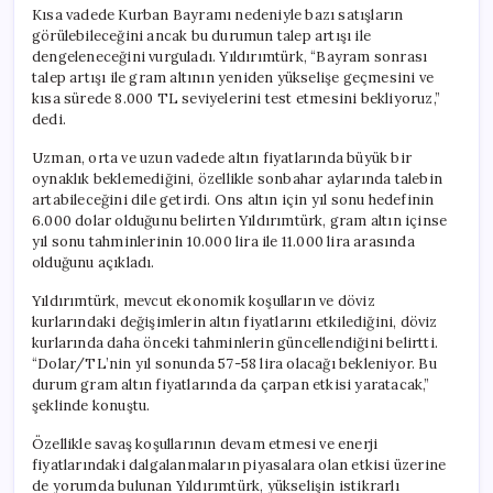
Bin
Kısa vadede Kurban Bayramı nedeniyle bazı satışların
Lira
görülebileceğini ancak bu durumun talep artışı ile
Olacak
dengeleneceğini vurguladı. Yıldırımtürk, “Bayram sonrası
için
talep artışı ile gram altının yeniden yükselişe geçmesini ve
kısa sürede 8.000 TL seviyelerini test etmesini bekliyoruz,”
dedi.
Uzman, orta ve uzun vadede altın fiyatlarında büyük bir
oynaklık beklemediğini, özellikle sonbahar aylarında talebin
artabileceğini dile getirdi. Ons altın için yıl sonu hedefinin
6.000 dolar olduğunu belirten Yıldırımtürk, gram altın içinse
yıl sonu tahminlerinin 10.000 lira ile 11.000 lira arasında
olduğunu açıkladı.
Yıldırımtürk, mevcut ekonomik koşulların ve döviz
kurlarındaki değişimlerin altın fiyatlarını etkilediğini, döviz
kurlarında daha önceki tahminlerin güncellendiğini belirtti.
“Dolar/TL’nin yıl sonunda 57-58 lira olacağı bekleniyor. Bu
durum gram altın fiyatlarında da çarpan etkisi yaratacak,”
şeklinde konuştu.
Özellikle savaş koşullarının devam etmesi ve enerji
fiyatlarındaki dalgalanmaların piyasalara olan etkisi üzerine
de yorumda bulunan Yıldırımtürk, yükselişin istikrarlı