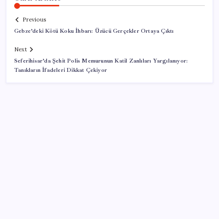
Previous
Gebze’deki Kötü Koku İhbarı: Üzücü Gerçekler Ortaya Çıktı
Next
Seferihisar’da Şehit Polis Memurunun Katil Zanlıları Yargılanıyor:
Tanıkların İfadeleri Dikkat Çekiyor
SON YAZILAR
Google Assistant Android Telefonlardan Kaldırılıyor
BMW sürücülerini çileden çıkardı: Kontağı açan