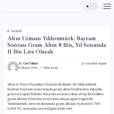
Skip
to
content
HABER
Altın Uzmanı Yıldırımtürk: Bayram
Sonrası Gram Altın 8 Bin, Yıl Sonunda
11 Bin Lira Olacak
Altın
By
Can Yılmaz
yorumlar kapalı
Uzmanı
6 Mayıs 2026
1 Min Read
Yıldırımtürk:
Bayram
Sonrası
Altın ve Para Piyasaları Uzmanı Mehmet Ali Yıldırımtürk,
Gram
Kurban Bayramı sonrasında gram altın fiyatlarının yükseliş
Altın
8
göstereceğini belirtti. Bayram sonrası talep artışı ile birlikte
Bin,
gram altının 8 bin lira seviyesine ulaşacağını öngördü.
Yıl
Yıldırımtürk, mevcut durumda gram altının fiyatının 6.700-
Sonunda
6.800 TL arasında seyrettiğini ifade etti.
11