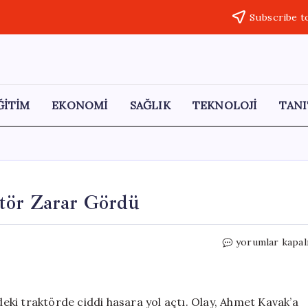
Subscribe t
ĞİTİM
EKONOMİ
SAĞLIK
TEKNOLOJİ
TANI
ktör Zarar Gördü
Amasya’da
yorumlar kapal
Heyelan:
Ev
ve
Traktör
ki traktörde ciddi hasara yol açtı. Olay, Ahmet Kavak’a