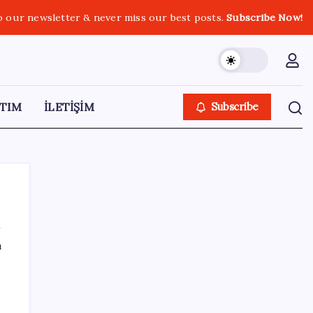
o our newsletter & never miss our best posts.
Subscribe Now!
TIM
İLETİŞİM
Subscribe
ı
SON YAZILAR
Butlan yönetiminden dikkat çeken
‘transfer’ yorumu: ‘Demek ki AK Parti,