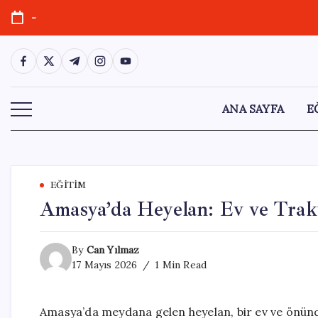
Skip
-
to
content
https://www.facebook.com/
https://twitter.com/
https://t.me/
https://www.instagram.com/
https://youtube.com/
ANA SAYFA
E
EĞITIM
Amasya’da Heyelan: Ev ve Tra
By
Can Yılmaz
17 Mayıs 2026
1 Min Read
Amasya’da meydana gelen heyelan, bir ev ve önünde