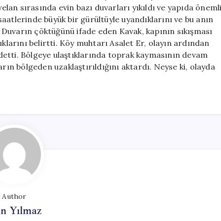
Zarar
yelan sırasında evin bazı duvarları yıkıldı ve yapıda öneml
Gördü
aatlerinde büyük bir gürültüyle uyandıklarını ve bu anın
için
i. Duvarın çöktüğünü ifade eden Kavak, kapının sıkışması
arını belirtti. Köy muhtarı Asalet Er, olayın ardından
aydetti. Bölgeye ulaştıklarında toprak kaymasının devam
arın bölgeden uzaklaştırıldığını aktardı. Neyse ki, olayda
Author
n Yılmaz