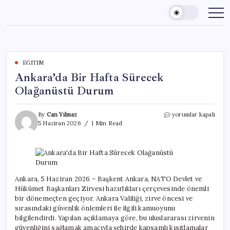
Skip
to
content
EĞITIM
Ankara’da Bir Hafta Sürecek
Olağanüstü Durum
Ankara’da
By
Can Yılmaz
yorumlar kapalı
Bir
5 Haziran 2026
1 Min Read
Hafta
Sürecek
Olağanüstü
Durum
için
Ankara, 5 Haziran 2026 – Başkent Ankara, NATO Devlet ve
Hükümet Başkanları Zirvesi hazırlıkları çerçevesinde önemli
bir dönemeçten geçiyor. Ankara Valiliği, zirve öncesi ve
sırasındaki güvenlik önlemleri ile ilgili kamuoyunu
bilgilendirdi. Yapılan açıklamaya göre, bu uluslararası zirvenin
güvenliğini sağlamak amacıyla şehirde kapsamlı kısıtlamalar