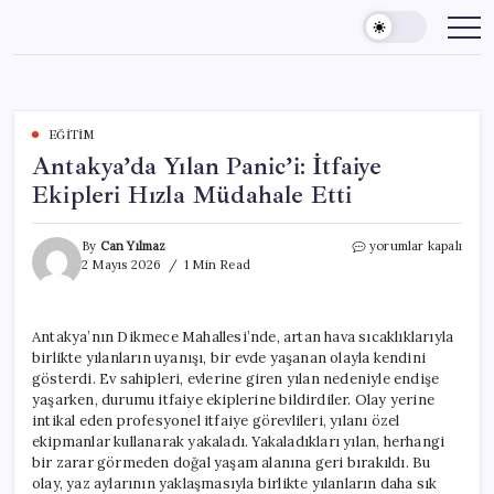
Skip
to
content
EĞITIM
Antakya’da Yılan Panic’i: İtfaiye
Ekipleri Hızla Müdahale Etti
Antakya’da
By
Can Yılmaz
yorumlar kapalı
Yılan
2 Mayıs 2026
1 Min Read
Panic’i:
İtfaiye
Ekipleri
Antakya’nın Dikmece Mahallesi’nde, artan hava sıcaklıklarıyla
Hızla
birlikte yılanların uyanışı, bir evde yaşanan olayla kendini
Müdahale
Etti
gösterdi. Ev sahipleri, evlerine giren yılan nedeniyle endişe
için
yaşarken, durumu itfaiye ekiplerine bildirdiler. Olay yerine
intikal eden profesyonel itfaiye görevlileri, yılanı özel
ekipmanlar kullanarak yakaladı. Yakaladıkları yılan, herhangi
bir zarar görmeden doğal yaşam alanına geri bırakıldı. Bu
olay, yaz aylarının yaklaşmasıyla birlikte yılanların daha sık