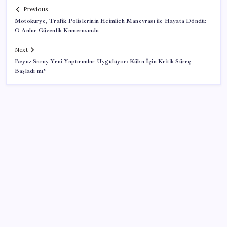
Previous
Motokurye, Trafik Polislerinin Heimlich Manevrası ile Hayata Döndü:
O Anlar Güvenlik Kamerasında
Next
Beyaz Saray Yeni Yaptırımlar Uyguluyor: Küba İçin Kritik Süreç
Başladı mı?
SON YAZILAR
Google Assistant Android Telefonlardan Kaldırılıyor
BMW sürücülerini çileden çıkardı: Kontağı açan