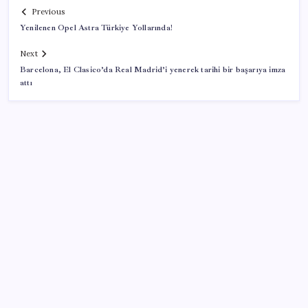
Previous
Yenilenen Opel Astra Türkiye Yollarında!
Next
Barcelona, El Clasico’da Real Madrid’i yenerek tarihi bir başarıya imza
attı
SON YAZILAR
Etteki protein marulda üretildi!
Google Assistant Android Telefonlardan Kaldırılıyor
BMW sürücülerini çileden çıkardı: Kontağı açan