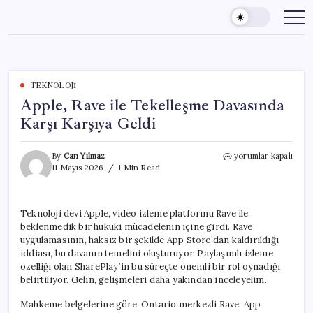
Skip
to
content
TEKNOLOJI
Apple, Rave ile Tekelleşme Davasında
Karşı Karşıya Geldi
Apple,
By
Can Yılmaz
yorumlar kapalı
Rave
11 Mayıs 2026
1 Min Read
ile
Tekelleşme
Davasında
Teknoloji devi Apple, video izleme platformu Rave ile
Karşı
beklenmedik bir hukuki mücadelenin içine girdi. Rave
Karşıya
Geldi
uygulamasının, haksız bir şekilde App Store’dan kaldırıldığı
için
iddiası, bu davanın temelini oluşturuyor. Paylaşımlı izleme
özelliği olan SharePlay’in bu süreçte önemli bir rol oynadığı
belirtiliyor. Gelin, gelişmeleri daha yakından inceleyelim.
Mahkeme belgelerine göre, Ontario merkezli Rave, App