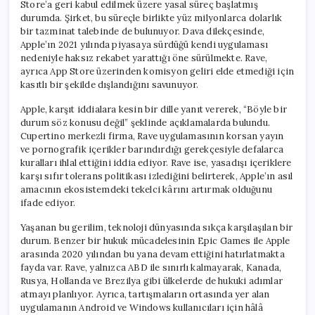
Store’a geri kabul edilmek üzere yasal süreç başlatmış
durumda. Şirket, bu süreçle birlikte yüz milyonlarca dolarlık
bir tazminat talebinde de bulunuyor. Dava dilekçesinde,
Apple’ın 2021 yılında piyasaya sürdüğü kendi uygulaması
nedeniyle haksız rekabet yarattığı öne sürülmekte. Rave,
ayrıca App Store üzerinden komisyon geliri elde etmediği için
kasıtlı bir şekilde dışlandığını savunuyor.
Apple, karşıt iddialara kesin bir dille yanıt vererek, “Böyle bir
durum söz konusu değil” şeklinde açıklamalarda bulundu.
Cupertino merkezli firma, Rave uygulamasının korsan yayın
ve pornografik içerikler barındırdığı gerekçesiyle defalarca
kuralları ihlal ettiğini iddia ediyor. Rave ise, yasadışı içeriklere
karşı sıfır tolerans politikası izlediğini belirterek, Apple’ın asıl
amacının ekosistemdeki tekelci kârını artırmak olduğunu
ifade ediyor.
Yaşanan bu gerilim, teknoloji dünyasında sıkça karşılaşılan bir
durum. Benzer bir hukuk mücadelesinin Epic Games ile Apple
arasında 2020 yılından bu yana devam ettiğini hatırlatmakta
fayda var. Rave, yalnızca ABD ile sınırlı kalmayarak, Kanada,
Rusya, Hollanda ve Brezilya gibi ülkelerde de hukuki adımlar
atmayı planlıyor. Ayrıca, tartışmaların ortasında yer alan
uygulamanın Android ve Windows kullanıcıları için hâlâ