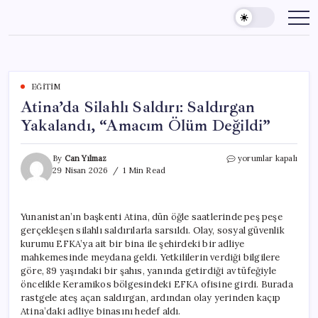
Skip
to
content
EĞITIM
Atina’da Silahlı Saldırı: Saldırgan
Yakalandı, “Amacım Ölüm Değildi”
Atina’da
By
Can Yılmaz
yorumlar kapalı
Silahlı
29 Nisan 2026
1 Min Read
Saldırı:
Saldırgan
Yakalandı,
Yunanistan’ın başkenti Atina, dün öğle saatlerinde peş peşe
“Amacım
gerçekleşen silahlı saldırılarla sarsıldı. Olay, sosyal güvenlik
Ölüm
Değildi”
kurumu EFKA’ya ait bir bina ile şehirdeki bir adliye
için
mahkemesinde meydana geldi. Yetkililerin verdiği bilgilere
göre, 89 yaşındaki bir şahıs, yanında getirdiği av tüfeğiyle
öncelikle Keramikos bölgesindeki EFKA ofisine girdi. Burada
rastgele ateş açan saldırgan, ardından olay yerinden kaçıp
Atina’daki adliye binasını hedef aldı.