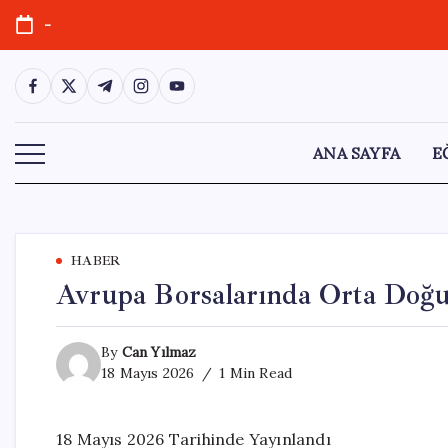
Skip
-
to
content
https://www.facebook.com/
https://twitter.com/
https://t.me/
https://www.instagram.com/
https://youtube.com/
ANA SAYFA
E
HABER
Avrupa Borsalarında Orta Doğu 
By
Can Yılmaz
18 Mayıs 2026
1 Min Read
18 Mayıs 2026 Tarihinde Yayınlandı