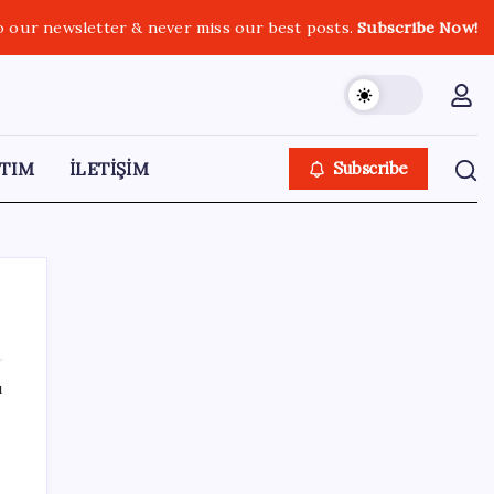
o our newsletter & never miss our best posts.
Subscribe Now!
TIM
İLETİŞİM
Subscribe
ı
SON YAZILAR
Google Assistant Android Telefonlardan
Kaldırılıyor