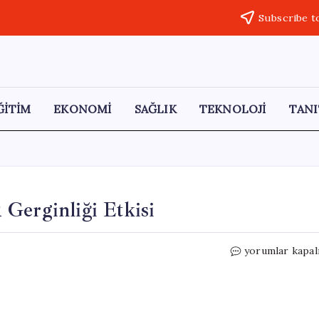
Subscribe t
ĞİTİM
EKONOMİ
SAĞLIK
TEKNOLOJİ
TANI
Gerginliği Etkisi
Avrupa
yorumlar kapal
Borsalarında
Orta
Doğu
Gerginliği