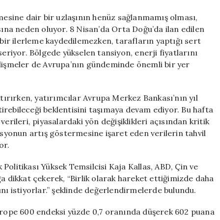
Etkisi
için
rmesine dair bir uzlaşının henüz sağlanmamış olması,
asına neden oluyor. 8 Nisan’da Orta Doğu’da ilan edilen
ir ilerleme kaydedilemezken, tarafların yaptığı sert
seriyor. Bölgede yükselen tansiyon, enerji fiyatlarını
elişmeler de Avrupa’nın gündeminde önemli bir yer
rtırırken, yatırımcılar Avrupa Merkez Bankası’nın yıl
irebileceği beklentisini taşımaya devam ediyor. Bu hafta
erileri, piyasalardaki yön değişiklikleri açısından kritik
asyonun artış göstermesine işaret eden verilerin tahvil
or.
k Politikası Yüksek Temsilcisi Kaja Kallas, ABD, Çin ve
a dikkat çekerek, “Birlik olarak hareket ettiğimizde daha
nı istiyorlar.” şeklinde değerlendirmelerde bulundu.
Europe 600 endeksi yüzde 0,7 oranında düşerek 602 puana