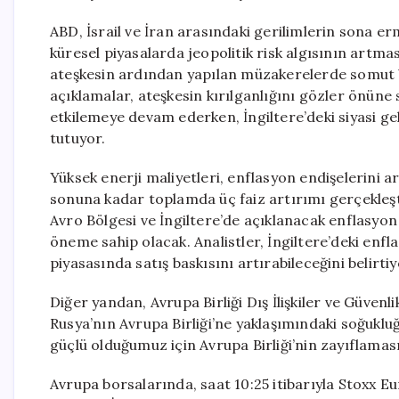
ABD, İsrail ve İran arasındaki gerilimlerin sona e
küresel piyasalarda jeopolitik risk algısının artm
ateşkesin ardından yapılan müzakerelerde somut b
açıklamalar, ateşkesin kırılganlığını gözler önüne 
etkilemeye devam ederken, İngiltere’deki siyasi g
tutuyor.
Yüksek enerji maliyetleri, enflasyon endişelerini a
sonuna kadar toplamda üç faiz artırımı gerçekleşt
Avro Bölgesi ve İngiltere’de açıklanacak enflasyon v
öneme sahip olacak. Analistler, İngiltere’deki enfl
piyasasında satış baskısını artırabileceğini belirtiy
Diğer yandan, Avrupa Birliği Dış İlişkiler ve Güvenli
Rusya’nın Avrupa Birliği’ne yaklaşımındaki soğukluğ
güçlü olduğumuz için Avrupa Birliği’nin zayıflaması
Avrupa borsalarında, saat 10:25 itibarıyla Stoxx 