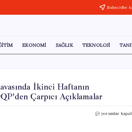
Subscribe t
ĞİTİM
EKONOMİ
SAĞLIK
TEKNOLOJİ
TANI
avasında İkinci Haftanın
9QP’den Çarpıcı Açıklamalar
Aziz
yorumlar kapal
İhsan
Aktaş
Suç