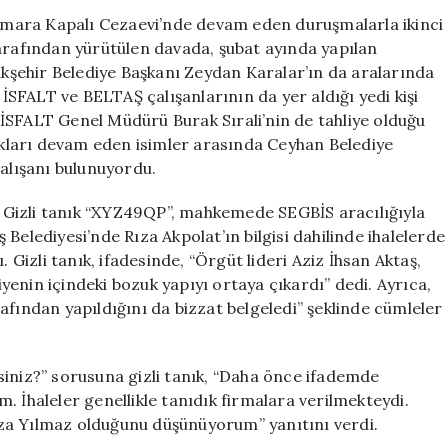
Örgütü
Marmara Kapalı Cezaevi’nde devam eden duruşmalarla ikinci
Davasında
tarafından yürütülen davada, şubat ayında yapılan
İkinci
şehir Belediye Başkanı Zeydan Karalar’ın da aralarında
Haftanın
 İSFALT ve BELTAŞ çalışanlarının da yer aldığı yedi kişi
Gelişmeleri:
ki İSFALT Genel Müdürü Burak Sırali’nin de tahliye olduğu
Gizli
lukları devam eden isimler arasında Ceyhan Belediye
Tanık
çalışanı bulunuyordu.
XYZ49QP’den
Çarpıcı
Açıklamalar
 Gizli tanık “XYZ49QP”, mahkemede SEGBİS aracılığıyla
için
aş Belediyesi’nde Rıza Akpolat’ın bilgisi dahilinde ihalelerde
 Gizli tanık, ifadesinde, “Örgüt lideri Aziz İhsan Aktaş,
enin içindeki bozuk yapıyı ortaya çıkardı” dedi. Ayrıca,
afından yapıldığını da bizzat belgeledi” şeklinde cümleler
siniz?” sorusuna gizli tanık, “Daha önce ifademde
. İhaleler genellikle tanıdık firmalara verilmekteydi.
 Rıza Yılmaz olduğunu düşünüyorum” yanıtını verdi.