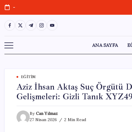
Skip
-
to
content
https://www.facebook.com/
https://twitter.com/
https://t.me/
https://www.instagram.com/
https://youtube.com/
ANA SAYFA
E
EĞITIM
Aziz İhsan Aktaş Suç Örgütü D
Gelişmeleri: Gizli Tanık XYZ4
By
Can Yılmaz
27 Nisan 2026
2 Min Read