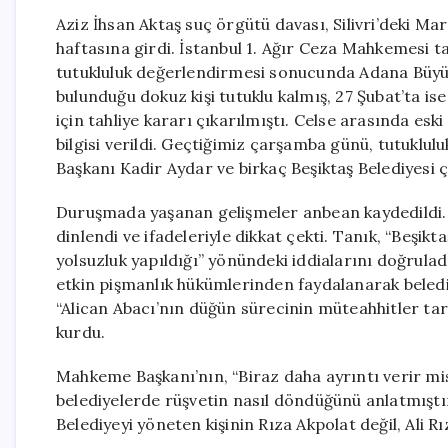
Aziz İhsan Aktaş suç örgütü davası, Silivri’deki 
haftasına girdi. İstanbul 1. Ağır Ceza Mahkemesi 
tutukluluk değerlendirmesi sonucunda Adana Büyük
bulunduğu dokuz kişi tutuklu kalmış, 27 Şubat’ta ise
için tahliye kararı çıkarılmıştı. Celse arasında es
bilgisi verildi. Geçtiğimiz çarşamba günü, tutuklu
Başkanı Kadir Aydar ve birkaç Beşiktaş Belediyesi 
Duruşmada yaşanan gelişmeler anbean kaydedildi.
dinlendi ve ifadeleriyle dikkat çekti. Tanık, “Beşikt
yolsuzluk yapıldığı” yönündeki iddialarını doğruladı.
etkin pişmanlık hükümlerinden faydalanarak belediy
“Alican Abacı’nın düğün sürecinin müteahhitler tar
kurdu.
Mahkeme Başkanı’nın, “Biraz daha ayrıntı verir mi
belediyelerde rüşvetin nasıl döndüğünü anlatmıştım
Belediyeyi yöneten kişinin Rıza Akpolat değil, Ali