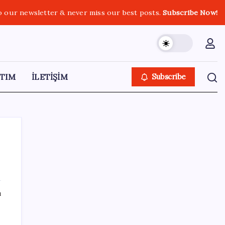
o our newsletter & never miss our best posts.
Subscribe Now!
TIM
İLETİŞİM
Subscribe
SON YAZILAR
ı
İş Bankası Genel Müdürü Hakan Aran
görevden ayrılıyor