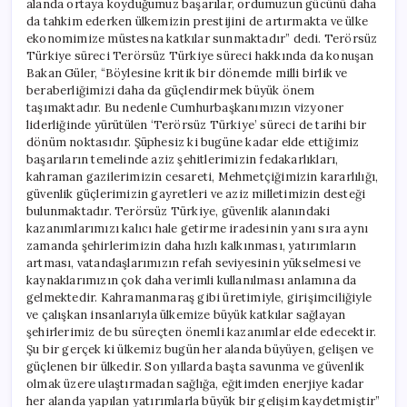
alanda ortaya koyduğumuz başarılar, ordumuzun gücünü daha
da tahkim ederken ülkemizin prestijini de artırmakta ve ülke
ekonomimize müstesna katkılar sunmaktadır” dedi. Terörsüz
Türkiye süreci Terörsüz Türkiye süreci hakkında da konuşan
Bakan Güler, “Böylesine kritik bir dönemde milli birlik ve
beraberliğimizi daha da güçlendirmek büyük önem
taşımaktadır. Bu nedenle Cumhurbaşkanımızın vizyoner
liderliğinde yürütülen ‘Terörsüz Türkiye’ süreci de tarihi bir
dönüm noktasıdır. Şüphesiz ki bugüne kadar elde ettiğimiz
başarıların temelinde aziz şehitlerimizin fedakarlıkları,
kahraman gazilerimizin cesareti, Mehmetçiğimizin kararlılığı,
güvenlik güçlerimizin gayretleri ve aziz milletimizin desteği
bulunmaktadır. Terörsüz Türkiye, güvenlik alanındaki
kazanımlarımızı kalıcı hale getirme iradesinin yanı sıra aynı
zamanda şehirlerimizin daha hızlı kalkınması, yatırımların
artması, vatandaşlarımızın refah seviyesinin yükselmesi ve
kaynaklarımızın çok daha verimli kullanılması anlamına da
gelmektedir. Kahramanmaraş gibi üretimiyle, girişimciliğiyle
ve çalışkan insanlarıyla ülkemize büyük katkılar sağlayan
şehirlerimiz de bu süreçten önemli kazanımlar elde edecektir.
Şu bir gerçek ki ülkemiz bugün her alanda büyüyen, gelişen ve
güçlenen bir ülkedir. Son yıllarda başta savunma ve güvenlik
olmak üzere ulaştırmadan sağlığa, eğitimden enerjiye kadar
her alanda yapılan yatırımlarla büyük bir gelişim kaydetmiştir”