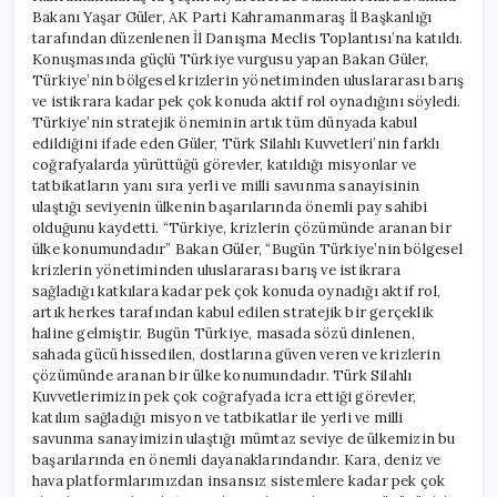
Bakanı Yaşar Güler, AK Parti Kahramanmaraş İl Başkanlığı
tarafından düzenlenen İl Danışma Meclis Toplantısı’na katıldı.
Konuşmasında güçlü Türkiye vurgusu yapan Bakan Güler,
Türkiye’nin bölgesel krizlerin yönetiminden uluslararası barış
ve istikrara kadar pek çok konuda aktif rol oynadığını söyledi.
Türkiye’nin stratejik öneminin artık tüm dünyada kabul
edildiğini ifade eden Güler, Türk Silahlı Kuvvetleri’nin farklı
coğrafyalarda yürüttüğü görevler, katıldığı misyonlar ve
tatbikatların yanı sıra yerli ve milli savunma sanayisinin
ulaştığı seviyenin ülkenin başarılarında önemli pay sahibi
olduğunu kaydetti. “Türkiye, krizlerin çözümünde aranan bir
ülke konumundadır” Bakan Güler, “Bugün Türkiye’nin bölgesel
krizlerin yönetiminden uluslararası barış ve istikrara
sağladığı katkılara kadar pek çok konuda oynadığı aktif rol,
artık herkes tarafından kabul edilen stratejik bir gerçeklik
haline gelmiştir. Bugün Türkiye, masada sözü dinlenen,
sahada gücü hissedilen, dostlarına güven veren ve krizlerin
çözümünde aranan bir ülke konumundadır. Türk Silahlı
Kuvvetlerimizin pek çok coğrafyada icra ettiği görevler,
katılım sağladığı misyon ve tatbikatlar ile yerli ve milli
savunma sanayimizin ulaştığı mümtaz seviye de ülkemizin bu
başarılarında en önemli dayanaklarındandır. Kara, deniz ve
hava platformlarımızdan insansız sistemlere kadar pek çok