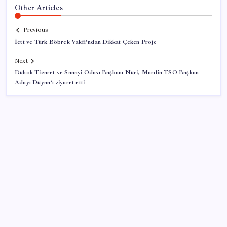
Other Articles
Previous
İett ve Türk Böbrek Vakfı’ndan Dikkat Çeken Proje
Next
Duhok Ticaret ve Sanayi Odası Başkanı Nuri, Mardin TSO Başkan
Adayı Duyan’ı ziyaret etti
SON YAZILAR
İş Bankası Genel Müdürü Hakan Aran görevden