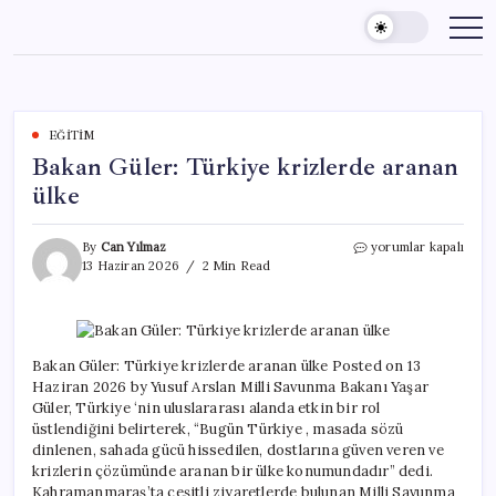
Skip
to
content
EĞITIM
Bakan Güler: Türkiye krizlerde aranan
ülke
Bakan
By
Can Yılmaz
yorumlar kapalı
Güler:
13 Haziran 2026
2 Min Read
Türkiye
krizlerde
aranan
ülke
için
Bakan Güler: Türkiye krizlerde aranan ülke Posted on 13
Haziran 2026 by Yusuf Arslan Milli Savunma Bakanı Yaşar
Güler, Türkiye ‘nin uluslararası alanda etkin bir rol
üstlendiğini belirterek, “Bugün Türkiye , masada sözü
dinlenen, sahada gücü hissedilen, dostlarına güven veren ve
krizlerin çözümünde aranan bir ülke konumundadır” dedi.
Kahramanmaraş’ta çeşitli ziyaretlerde bulunan Milli Savunma