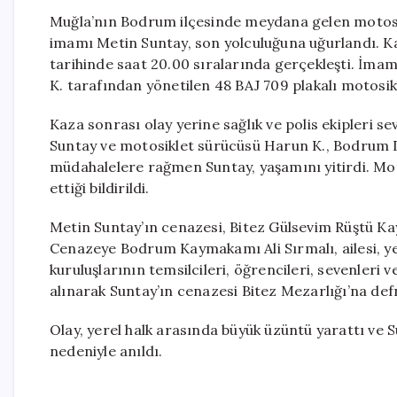
Muğla’nın Bodrum ilçesinde meydana gelen motosi
imamı Metin Suntay, son yolculuğuna uğurlandı. Ka
tarihinde saat 20.00 sıralarında gerçekleşti. İma
K. tarafından yönetilen 48 BAJ 709 plakalı motosi
Kaza sonrası olay yerine sağlık ve polis ekipleri se
Suntay ve motosiklet sürücüsü Harun K., Bodrum De
müdahalelere rağmen Suntay, yaşamını yitirdi. Mot
ettiği bildirildi.
Metin Suntay’ın cenazesi, Bitez Gülsevim Rüştü Ka
Cenazeye Bodrum Kaymakamı Ali Sırmalı, ailesi, yere
kuruluşlarının temsilcileri, öğrencileri, sevenleri v
alınarak Suntay’ın cenazesi Bitez Mezarlığı’na defn
Olay, yerel halk arasında büyük üzüntü yarattı ve 
nedeniyle anıldı.