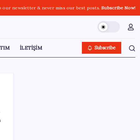
o our newsletter & never miss our best posts.
Subscribe Now!
TIM
İLETİŞİM
Subscribe
SON YAZILAR
ı
Etteki protein marulda üretildi!