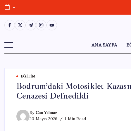
Skip
-
to
content
https://www.facebook.com/
https://twitter.com/
https://t.me/
https://www.instagram.com/
https://youtube.com/
ANA SAYFA
E
EĞITIM
Bodrum’daki Motosiklet Kazas
Cenazesi Defnedildi
By
Can Yılmaz
20 Mayıs 2026
1 Min Read