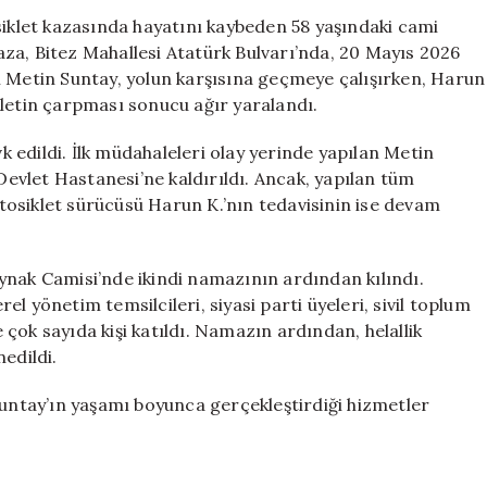
Kaybeden
klet kazasında hayatını kaybeden 58 yaşındaki cami
İmamın
za, Bitez Mahallesi Atatürk Bulvarı’nda, 20 Mayıs 2026
Cenazesi
m Metin Suntay, yolun karşısına geçmeye çalışırken, Harun
Defnedildi
kletin çarpması sonucu ağır yaralandı.
için
vk edildi. İlk müdahaleleri olay yerinde yapılan Metin
vlet Hastanesi’ne kaldırıldı. Ancak, yapılan tüm
osiklet sürücüsü Harun K.’nın tedavisinin ise devam
ynak Camisi’nde ikindi namazının ardından kılındı.
l yönetim temsilcileri, siyasi parti üyeleri, sivil toplum
e çok sayıda kişi katıldı. Namazın ardından, helallik
edildi.
Suntay’ın yaşamı boyunca gerçekleştirdiği hizmetler