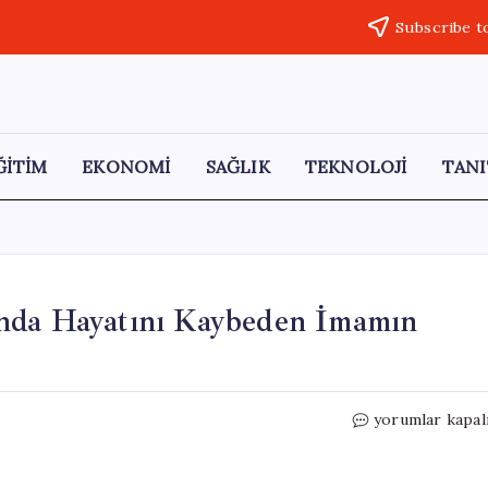
Subscribe t
ĞİTİM
EKONOMİ
SAĞLIK
TEKNOLOJİ
TANI
ında Hayatını Kaybeden İmamın
Bodrum’daki
yorumlar kapal
Motosiklet
Kazasında
Hayatını