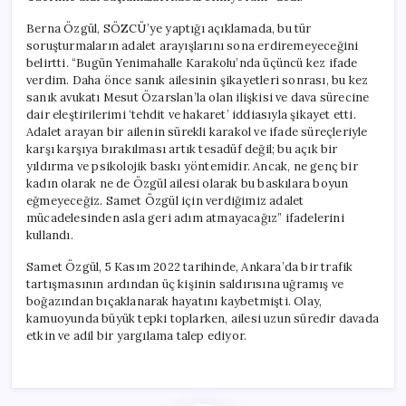
Berna Özgül, SÖZCÜ’ye yaptığı açıklamada, bu tür
soruşturmaların adalet arayışlarını sona erdiremeyeceğini
belirtti. “Bugün Yenimahalle Karakolu’nda üçüncü kez ifade
verdim. Daha önce sanık ailesinin şikayetleri sonrası, bu kez
sanık avukatı Mesut Özarslan’la olan ilişkisi ve dava sürecine
dair eleştirilerimi ‘tehdit ve hakaret’ iddiasıyla şikayet etti.
Adalet arayan bir ailenin sürekli karakol ve ifade süreçleriyle
karşı karşıya bırakılması artık tesadüf değil; bu açık bir
yıldırma ve psikolojik baskı yöntemidir. Ancak, ne genç bir
kadın olarak ne de Özgül ailesi olarak bu baskılara boyun
eğmeyeceğiz. Samet Özgül için verdiğimiz adalet
mücadelesinden asla geri adım atmayacağız” ifadelerini
kullandı.
Samet Özgül, 5 Kasım 2022 tarihinde, Ankara’da bir trafik
tartışmasının ardından üç kişinin saldırısına uğramış ve
boğazından bıçaklanarak hayatını kaybetmişti. Olay,
kamuoyunda büyük tepki toplarken, ailesi uzun süredir davada
etkin ve adil bir yargılama talep ediyor.