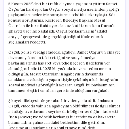
5 Kasım 2022’deki bir trafik olayında yaşamını yitiren Samet
Özgür’ün kardeşi olan Özgül, sosyal medya üzerinden yaptığı
paylaşımları nedeniyle soruşturma tehdidi ile karşılaştı. Söz
konusu soruşturma, Keçiören Belediye Başkanı Mesut
Özarslan ile bir nikahta yer alan avukat Harun Batu Duran’ın
şikayeti üzerine başlatıldı. Özgül, paylaşımlarını “adalet
arayışı” çerçevesinde gerçekleştirdiğini ifade ederek,
suçlamaları reddetti.
Özgül, polise verdiği ifadede, ağabeyi Samet Özgür’ün cinayet
davasını yakından takip ettiğini ve sosyal medya
paylaşımlarında hakaret veya tehdit içeren ifadelerin yer
almadığını belirtti. 2025 Mayıs’ında üniversiteden mezun
olduğu gün, Mesut Özarslan’ın ağabeyinin davasında
sanıkların avukatlığını yapan kişiyle çekilmiş nikah fotoğrafını
sosyal medyada gördüğünü aktaran Özgül, bu paylaşımının
tamamen eleştiri sınırları içerisinde olduğunu vurguladı.
Şikayet dilekçesinde yer alan bir videoya da atıfta bulunan
Özgül, videoda yalnızca ağabeyinin öldürülmesi ile ilgili süreci
anlattığını ve davanın seyrine dair bilgiler verdiğini ifade etti.
“Ben şikayetçiye yönelik herhangi bir tehdit ya da hakarette
bulunmadım, yalnızca adalet beklentimi dile getirdim.
Üzerime atılı suçlamaları kabul etmiyorum” dedi.