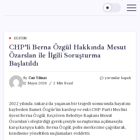
Skip
to
content
EĞITIM
CHP’li Berna Özgül Hakkında Mesut
Özarslan ile İlgili Soruşturma
Başlatıldı
CHP’li
By
Can Yılmaz
yorumlar kapalı
Berna
12 Mayıs 2026
2 Min Read
Özgül
Hakkında
Mesut
2022 yılında Ankara’da yaşanan bir trajedi sonucunda hayatını
Özarslan
kaybeden Samet Özgür’ün kardeşi ve eski CHP Parti Meclisi
ile
İlgili
üyesi Berna Özgül, Keçiören Belediye Başkanı Mesut
Soruşturma
Özarslan’ı eleştirdiği gerekçesiyle soruşturma açılmasıyla
Başlatıldı
karşı karşıya kaldı. Berna Özgül, polis merkezine çağrılarak,
için
kendisine yöneltilen suçlamaları reddetti.