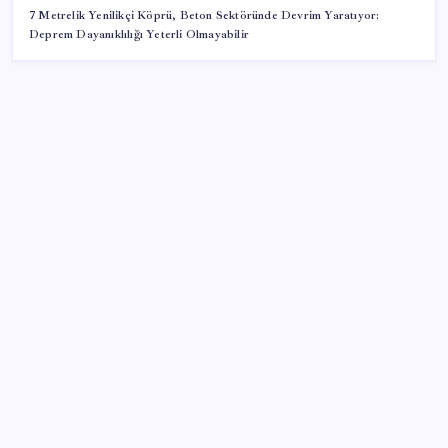
7 Metrelik Yenilikçi Köprü, Beton Sektöründe Devrim Yaratıyor:
Deprem Dayanıklılığı Yeterli Olmayabilir
SON YAZILAR
Google Assistant Android Telefonlardan Kaldırılıyor
BMW sürücülerini çileden çıkardı: Kontağı açan
reklamla karşılaşıyor!
2026 ALES/2 ne zaman açıklanacak? 2026 ALES 2
sınav sonuçları tarihi…
AKP’den ‘çerçeve kanun’ görüşmeleri… Önce DEM