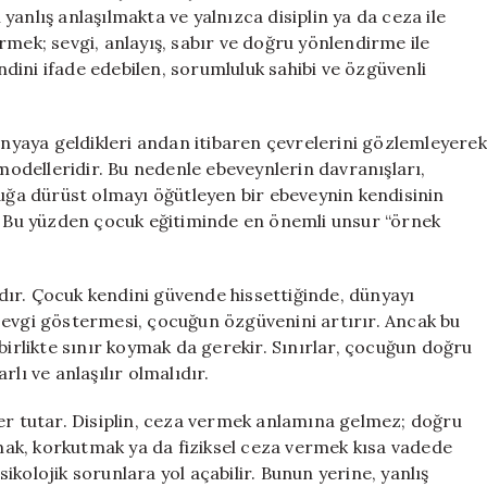
anlış anlaşılmakta ve yalnızca disiplin ya da ceza ile
tirmek; sevgi, anlayış, sabır ve doğru yönlendirme ile
dini ifade edebilen, sorumluluk sahibi ve özgüvenli
dünyaya geldikleri andan itibaren çevrelerini gözlemleyerek
 modelleridir. Bu nedenle ebeveynlerin davranışları,
cuğa dürüst olmayı öğütleyen bir ebeveynin kendisinin
r. Bu yüzden çocuk eğitiminde en önemli unsur “örnek
rıdır. Çocuk kendini güvende hissettiğinde, dünyayı
sevgi göstermesi, çocuğun özgüvenini artırır. Ancak bu
birlikte sınır koymak da gerekir. Sınırlar, çocuğun doğru
arlı ve anlaşılır olmalıdır.
yer tutar. Disiplin, ceza vermek anlamına gelmez; doğru
ak, korkutmak ya da fiziksel ceza vermek kısa vadede
kolojik sorunlara yol açabilir. Bunun yerine, yanlış