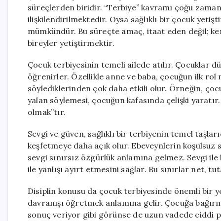
süreçlerden biridir. “Terbiye” kavramı çoğu zaman y
ilişkilendirilmektedir. Oysa sağlıklı bir çocuk yetiş
mümkündür. Bu süreçte amaç, itaat eden değil; ken
bireyler yetiştirmektir.
Çocuk terbiyesinin temeli ailede atılır. Çocuklar 
öğrenirler. Özellikle anne ve baba, çocuğun ilk rol
söylediklerinden çok daha etkili olur. Örneğin, ço
yalan söylemesi, çocuğun kafasında çelişki yaratı
olmak”tır.
Sevgi ve güven, sağlıklı bir terbiyenin temel taşla
keşfetmeye daha açık olur. Ebeveynlerin koşulsuz 
sevgi sınırsız özgürlük anlamına gelmez. Sevgi ile 
ile yanlışı ayırt etmesini sağlar. Bu sınırlar net, tut
Disiplin konusu da çocuk terbiyesinde önemli bir 
davranışı öğretmek anlamına gelir. Çocuğa bağırm
sonuç veriyor gibi görünse de uzun vadede ciddi psi