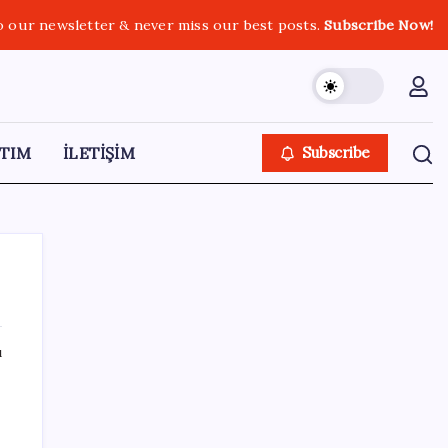
o our newsletter & never miss our best posts.
Subscribe Now!
TIM
İLETİŞİM
Subscribe
ı
SON YAZILAR
İş Bankası Genel Müdürü Hakan Aran
görevden ayrılıyor