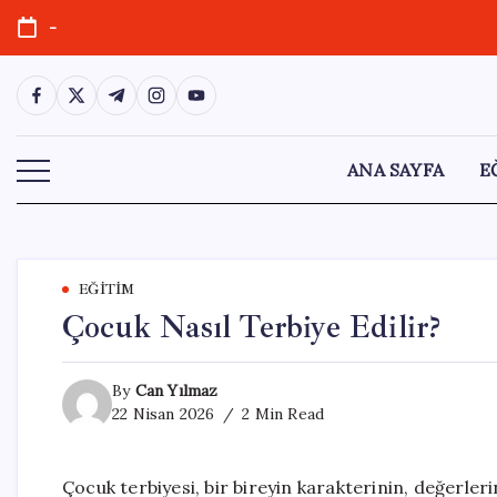
Skip
-
to
content
https://www.facebook.com/
https://twitter.com/
https://t.me/
https://www.instagram.com/
https://youtube.com/
ANA SAYFA
E
EĞITIM
Çocuk Nasıl Terbiye Edilir?
By
Can Yılmaz
22 Nisan 2026
2 Min Read
Çocuk terbiyesi, bir bireyin karakterinin, değerler