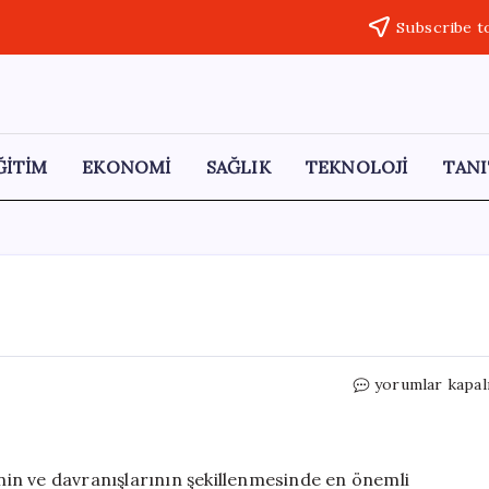
Subscribe t
ĞİTİM
EKONOMİ
SAĞLIK
TEKNOLOJİ
TANI
Çocuk
yorumlar kapal
Nasıl
Terbiye
Edilir?
için
inin ve davranışlarının şekillenmesinde en önemli