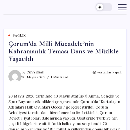
Skip
to
content
SAĞLIK
Çorum’da Milli Mücadele’nin
Kahramanlık Teması Dans ve Müzikle
Yaşatıldı
Çorum’da
By
Can Yılmaz
yorumlar kapalı
Milli
20 Mayıs 2026
1 Min Read
Mücadele’nin
Kahramanlık
Teması
20 Mayıs 2026 tarihinde, 19 Mayıs Atatürk’ü Anma, Gençlik ve
Dans
Spor Bayramı etkinlikleri çerçevesinde Çorum’da “Kurtuluşun
ve
Müzikle
Adımları Halk Oyunları Gecesi” gerçekleştirildi. Çorum
Yaşatıldı
Belediyesi tarafından düzenlenen bu özel etkinlik, Çorum
için
Devlet Tiyatroları Salonu’nda yapıldı. Gösteride Türkiye’nin
çeşitli bölgelerine ait 11 farklı halk oyunu sergilendi. 70
dansçının katıldığı ve “Bir milletin küllerinden doğuş hikayesi”