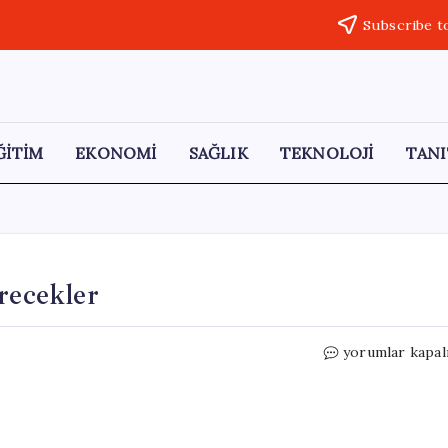
Subscribe t
ĞİTİM
EKONOMİ
SAĞLIK
TEKNOLOJİ
TANI
recekler
Dağı
yorumlar kapal
oyup
içinden
gemileri
geçirecekler