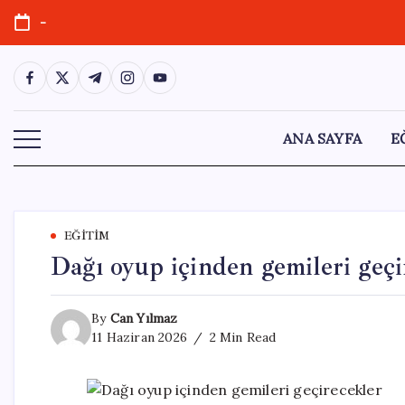
Skip
-
to
content
https://www.facebook.com/
https://twitter.com/
https://t.me/
https://www.instagram.com/
https://youtube.com/
ANA SAYFA
E
EĞITIM
Dağı oyup içinden gemileri geçi
By
Can Yılmaz
11 Haziran 2026
2 Min Read