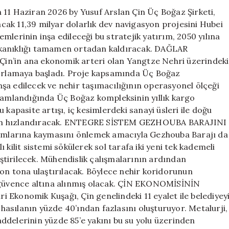
için
 11 Haziran 2026 by Yusuf Arslan Çin Üç Boğaz Şirketi,
yacak 11,39 milyar dolarlık dev navigasyon projesini Hubei
temlerinin inşa edileceği bu stratejik yatırım, 2050 yılına
ıkanıklığı tamamen ortadan kaldıracak. DAĞLAR
in ana ekonomik arteri olan Yangtze Nehri üzerindeki
 zorlamaya başladı. Proje kapsamında Üç Boğaz
inşa edilecek ve nehir taşımacılığının operasyonel ölçeği
amamlandığında Üç Boğaz kompleksinin yıllık kargo
kapasite artışı, iç kesimlerdeki sanayi üsleri ile doğu
dan hızlandıracak. ENTEGRE SİSTEM GEZHOUBA BARAJINI
ısımlarına kaymasını önlemek amacıyla Gezhouba Barajı da
kilit sistemi sökülerek sol tarafa iki yeni tek kademeli
leştirilecek. Mühendislik çalışmalarının ardından
yon tona ulaştırılacak. Böylece nehir koridorunun
ı güvence altına alınmış olacak. ÇİN EKONOMİSİNİN
onomik Kuşağı, Çin genelindeki 11 eyalet ile belediyey
i hasılanın yüzde 40’ından fazlasını oluşturuyor. Metalurji,
ddelerinin yüzde 85’e yakını bu su yolu üzerinden