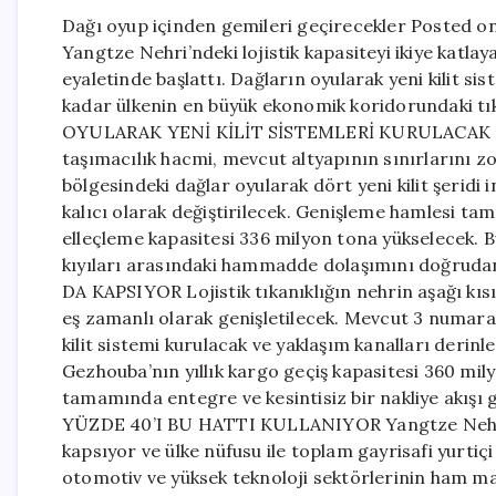
Dağı oyup içinden gemileri geçirecekler Posted on
Yangtze Nehri’ndeki lojistik kapasiteyi ikiye katla
eyaletinde başlattı. Dağların oyularak yeni kilit sis
kadar ülkenin en büyük ekonomik koridorundaki t
OYULARAK YENİ KİLİT SİSTEMLERİ KURULACAK Çin’
taşımacılık hacmi, mevcut altyapının sınırlarını
bölgesindeki dağlar oyularak dört yeni kilit şeridi 
kalıcı olarak değiştirilecek. Genişleme hamlesi t
elleçleme kapasitesi 336 milyon tona yükselecek. Bu 
kıyıları arasındaki hammadde dolaşımını doğru
DA KAPSIYOR Lojistik tıkanıklığın nehrin aşağı k
eş zamanlı olarak genişletilecek. Mevcut 3 numaralı 
kilit sistemi kurulacak ve yaklaşım kanalları derin
Gezhouba’nın yıllık kargo geçiş kapasitesi 360 mil
tamamında entegre ve kesintisiz bir nakliye akış
YÜZDE 40’I BU HATTI KULLANIYOR Yangtze Nehri Ek
kapsıyor ve ülke nüfusu ile toplam gayrisafi yurtiç
otomotiv ve yüksek teknoloji sektörlerinin ham ma