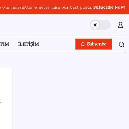
o our newsletter & never miss our best posts.
Subscribe Now!
TIM
İLETİŞİM
Subscribe
ı
SON YAZILAR
Etteki protein marulda üretildi!