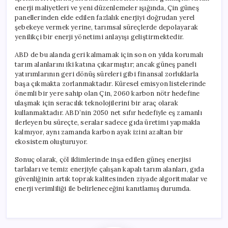
enerji maliyetleri ve yeni düzenlemeler ışığında, Çin güneş
panellerinden elde edilen fazlalık enerjiyi doğrudan yerel
şebekeye vermek yerine, tarımsal süreçlerde depolayarak
yenilikçi bir enerji yönetimi anlayışı geliştirmektedir.
ABD de bu alanda geri kalmamak için son on yılda korumalı
tarım alanlarını iki katına çıkarmıştır; ancak güneş paneli
yatırımlarının geri dönüş süreleri gibi finansal zorluklarla
başa çıkmakta zorlanmaktadır. Küresel emisyon listelerinde
önemli bir yere sahip olan Çin, 2060 karbon nötr hedefine
ulaşmak için seracılık teknolojilerini bir araç olarak
kullanmaktadır. ABD’nin 2050 net sıfır hedefiyle eş zamanlı
ilerleyen bu süreçte, seralar sadece gıda üretimi yapmakla
kalmıyor, aynı zamanda karbon ayak izini azaltan bir
ekosistem oluşturuyor.
Sonuç olarak, çöl iklimlerinde inşa edilen güneş enerjisi
tarlaları ve temiz enerjiyle çalışan kapalı tarım alanları, gıda
güvenliğinin artık toprak kalitesinden ziyade algoritmalar ve
enerji verimliliği ile belirleneceğini kanıtlamış durumda.