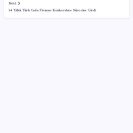
Next
14 Yıllık Türk Gıda Firması Konkordato Sürecine Girdi
SON YAZILAR
Suriye ve Rusya’dan tarihi mutabakat… Üsler eğitim
merkezi olacak
Bugünün dünyasında Pinokyo
İş Bankası Genel Müdürü Hakan Aran görevden
ayrılıyor
Altında yükseliş kapıda mı? Uzman isimden ezber