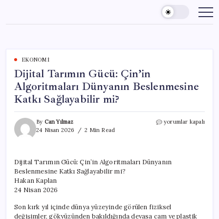
Skip
to
content
EKONOMI
Dijital Tarımın Gücü: Çin’in
Algoritmaları Dünyanın Beslenmesine
Katkı Sağlayabilir mi?
Dijital
By
Can Yılmaz
yorumlar kapalı
Tarımın
24 Nisan 2026
2 Min Read
Gücü:
Çin’in
Algoritmaları
Dijital Tarımın Gücü: Çin’in Algoritmaları Dünyanın
Dünyanın
Beslenmesine Katkı Sağlayabilir mi?
Beslenmesine
Katkı
Hakan Kaplan
Sağlayabilir
24 Nisan 2026
mi?
için
Son kırk yıl içinde dünya yüzeyinde görülen fiziksel
değişimler, gökyüzünden bakıldığında devasa cam ve plastik