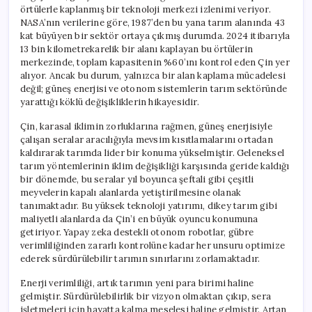
örtülerle kaplanmış bir teknoloji merkezi izlenimi veriyor.
NASA’nın verilerine göre, 1987’den bu yana tarım alanında 43
kat büyüyen bir sektör ortaya çıkmış durumda. 2024 itibarıyla
13 bin kilometrekarelik bir alanı kaplayan bu örtülerin
merkezinde, toplam kapasitenin %60’ını kontrol eden Çin yer
alıyor. Ancak bu durum, yalnızca bir alan kaplama mücadelesi
değil; güneş enerjisi ve otonom sistemlerin tarım sektöründe
yarattığı köklü değişikliklerin hikayesidir.
Çin, karasal iklimin zorluklarına rağmen, güneş enerjisiyle
çalışan seralar aracılığıyla mevsim kısıtlamalarını ortadan
kaldırarak tarımda lider bir konuma yükselmiştir. Geleneksel
tarım yöntemlerinin iklim değişikliği karşısında geride kaldığı
bir dönemde, bu seralar yıl boyunca şeftali gibi çeşitli
meyvelerin kapalı alanlarda yetiştirilmesine olanak
tanımaktadır. Bu yüksek teknoloji yatırımı, dikey tarım gibi
maliyetli alanlarda da Çin’i en büyük oyuncu konumuna
getiriyor. Yapay zeka destekli otonom robotlar, gübre
verimliliğinden zararlı kontrolüne kadar her unsuru optimize
ederek sürdürülebilir tarımın sınırlarını zorlamaktadır.
Enerji verimliliği, artık tarımın yeni para birimi haline
gelmiştir. Sürdürülebilirlik bir vizyon olmaktan çıkıp, sera
işletmeleri için hayatta kalma meselesi haline gelmiştir. Artan