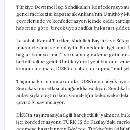
Türkiye Devrimci İşçi Sendikaları Konfederasyonu (D
genel merkezini kapatarak Ankara’nın Ümitköy Mutlu
çevrelerinde ve konfederasyon içinde ciddi tartış
haberine göre, birçok üye sendika bu kararı şiddetl
İstanbul, Kemal Türkler, Abdullah Baştürk ve Süleyma
mücadelesinin sembolüydü. Bu nedenle, işçi kenti 
bağlar kopuyor mu?” sorusunu gündeme getirmesi k
hedefi haline geldi. Ümitköy’deki yeni binanın, em
konumda olması, DİSK’in “sahadan kopma” endişele
Taşınma kararının ardında, DİSK’in en büyük üye s
Sendikası’nın etkisi olduğu iddia ediliyor. Sendika
anlayışıyla eleştirirken, Genel-İş’in belediyelerdek
çevirdiği savunuluyor.
DİSK’in taşınmasıyla ilgili hareketlilik, yalnızca b
işçi konfederasyonu TÜRK-İŞ de Kızılay’daki merkez
geçmeye hazırlanıyor. Böylece, Türkiye’nin iki bü