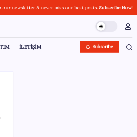
o our newsletter & never miss our best posts.
Subscribe Now!
TIM
İLETİŞİM
Subscribe
SON YAZILAR
ı
Etteki protein marulda üretildi!