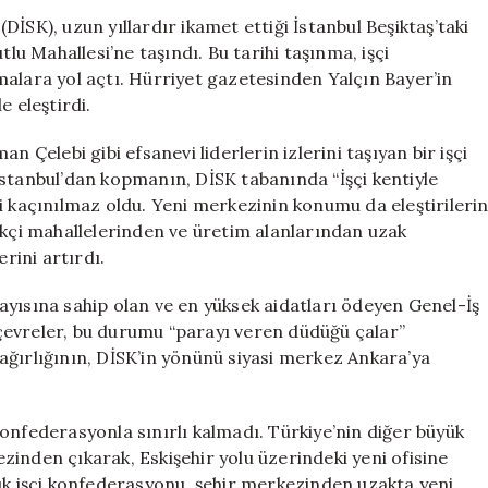
İşçi
İSK), uzun yıllardır ikamet ettiği İstanbul Beşiktaş’taki
Camiasında
 Mahallesi’ne taşındı. Bu tarihi taşınma, işçi
Tartışmalar
malara yol açtı. Hürriyet gazetesinden Yalçın Bayer’in
Büyüyor
e eleştirdi.
için
n Çelebi gibi efsanevi liderlerin izlerini taşıyan bir işçi
İstanbul’dan kopmanın, DİSK tabanında “İşçi kentiyle
açınılmaz oldu. Yeni merkezinin konumu da eleştirileri
ekçi mahallelerinden ve üretim alanlarından uzak
rini artırdı.
ayısına sahip olan ve en yüksek aidatları ödeyen Genel-İş
l çevreler, bu durumu “parayı veren düdüğü çalar”
i ağırlığının, DİSK’in yönünü siyasi merkez Ankara’ya
u konfederasyonla sınırlı kalmadı. Türkiye’nin diğer büyük
inden çıkarak, Eskişehir yolu üzerindeki yeni ofisine
yük işçi konfederasyonu, şehir merkezinden uzakta yeni