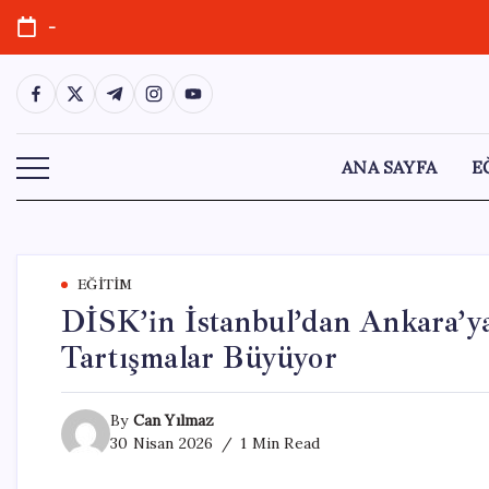
Skip
-
to
content
https://www.facebook.com/
https://twitter.com/
https://t.me/
https://www.instagram.com/
https://youtube.com/
ANA SAYFA
E
EĞITIM
DİSK’in İstanbul’dan Ankara’ya
Tartışmalar Büyüyor
By
Can Yılmaz
30 Nisan 2026
1 Min Read