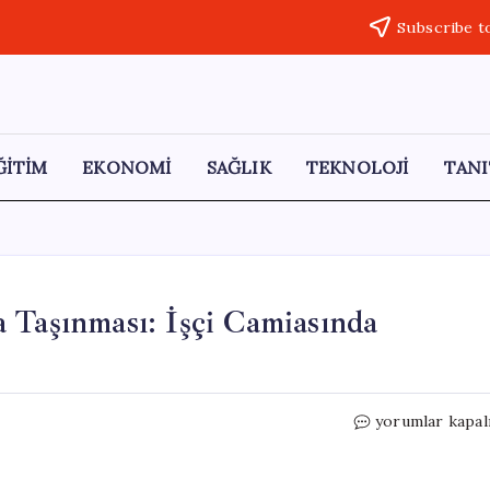
Subscribe t
ĞİTİM
EKONOMİ
SAĞLIK
TEKNOLOJİ
TANI
 Taşınması: İşçi Camiasında
DİSK’in
yorumlar kapal
İstanbul’dan
Ankara’ya
Taşınması: