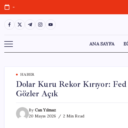
Skip
-
to
content
https://www.facebook.com/
https://twitter.com/
https://t.me/
https://www.instagram.com/
https://youtube.com/
ANA SAYFA
E
HABER
Dolar Kuru Rekor Kırıyor: Fed 
Gözler Açık
By
Can Yılmaz
20 Mayıs 2026
2 Min Read