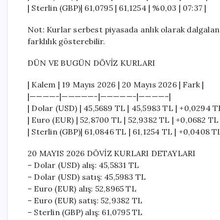
| Sterlin (GBP)| 61,0795 | 61,1254 | %0,03 | 07:37 |
Not: Kurlar serbest piyasada anlık olarak dalgalan
farklılık gösterebilir.
DÜN VE BUGÜN DÖVİZ KURLARI
| Kalem | 19 Mayıs 2026 | 20 Mayıs 2026 | Fark |
|————-|—————-|—————-|————–|
| Dolar (USD) | 45,5689 TL | 45,5983 TL | +0,0294 TL
| Euro (EUR) | 52,8700 TL | 52,9382 TL | +0,0682 TL 
| Sterlin (GBP)| 61,0846 TL | 61,1254 TL | +0,0408 TL
20 MAYIS 2026 DÖVİZ KURLARI DETAYLARI
– Dolar (USD) alış: 45,5831 TL
– Dolar (USD) satış: 45,5983 TL
– Euro (EUR) alış: 52,8965 TL
– Euro (EUR) satış: 52,9382 TL
– Sterlin (GBP) alış: 61,0795 TL