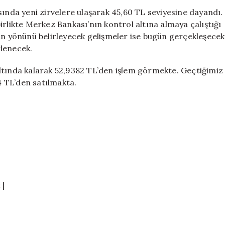
Fed
sında yeni zirvelere ulaşarak 45,60 TL seviyesine dayandı.
Toplantısı
irlikte Merkez Bankası’nın kontrol altına almaya çalıştığı
Öncesi
rın yönünü belirleyecek gelişmeler ise bugün gerçekleşecek
Piyasalarda
rlenecek.
Gözler
Açık
ltında kalarak 52,9382 TL’den işlem görmekte. Geçtiğimiz
için
54 TL’den satılmakta.
 |