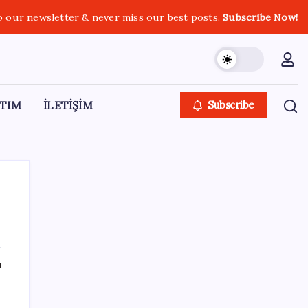
o our newsletter & never miss our best posts.
Subscribe Now!
TIM
İLETİŞİM
Subscribe
SON YAZILAR
ı
Etteki protein marulda üretildi!