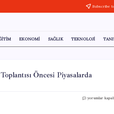
Subscribe t
ĞİTİM
EKONOMİ
SAĞLIK
TEKNOLOJİ
TANI
Toplantısı Öncesi Piyasalarda
Dolar
yorumlar kapal
Kuru
Rekor
Kırıyor: