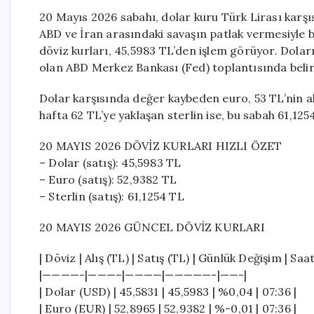
20 Mayıs 2026 sabahı, dolar kuru Türk Lirası karşı
ABD ve İran arasındaki savaşın patlak vermesiyle b
döviz kurları, 45,5983 TL’den işlem görüyor. Dola
olan ABD Merkez Bankası (Fed) toplantısında beli
Dolar karşısında değer kaybeden euro, 53 TL’nin a
hafta 62 TL’ye yaklaşan sterlin ise, bu sabah 61,12
20 MAYIS 2026 DÖVİZ KURLARI HIZLI ÖZET
– Dolar (satış): 45,5983 TL
– Euro (satış): 52,9382 TL
– Sterlin (satış): 61,1254 TL
20 MAYIS 2026 GÜNCEL DÖVİZ KURLARI
| Döviz | Alış (TL) | Satış (TL) | Günlük Değişim | Saat
|————-|———–|————|—————-|——-|
| Dolar (USD) | 45,5831 | 45,5983 | %0,04 | 07:36 |
| Euro (EUR) | 52,8965 | 52,9382 | %-0,01 | 07:36 |