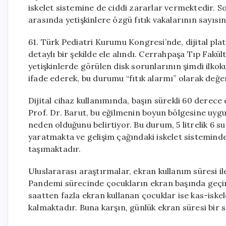
iskelet sistemine de ciddi zararlar vermektedir. S
arasında yetişkinlere özgü fıtık vakalarının sayıs
61. Türk Pediatri Kurumu Kongresi’nde, dijital pla
detaylı bir şekilde ele alındı. Cerrahpaşa Tıp Fakü
yetişkinlerde görülen disk sorunlarının şimdi ilko
ifade ederek, bu durumu “fıtık alarmı” olarak değe
Dijital cihaz kullanımında, başın sürekli 60 derec
Prof. Dr. Barut, bu eğilmenin boyun bölgesine uyg
neden olduğunu belirtiyor. Bu durum, 5 litrelik 6 
yaratmakta ve gelişim çağındaki iskelet sisteminde
taşımaktadır.
Uluslararası araştırmalar, ekran kullanım süresi ile
Pandemi sürecinde çocukların ekran başında geçir
saatten fazla ekran kullanan çocuklar ise kas-iske
kalmaktadır. Buna karşın, günlük ekran süresi bir 