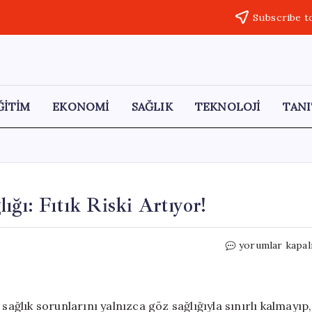
Subscribe t
ĞİTİM
EKONOMİ
SAĞLIK
TEKNOLOJİ
TANI
ığı: Fıtık Riski Artıyor!
Ekran
yorumlar kapal
Bağımlılığı
ve
Çocuk
Sağlığı:
sağlık sorunlarını yalnızca göz sağlığıyla sınırlı kalmayıp,