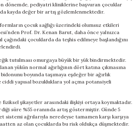
Fıtık
on dönemde, pediyatri kliniklerine başvuran çocuklar
Riski
ında kayda değer bir artış gözlemlenmektedir.
Artıyor!
için
tformların çocuk sağlığı üzerindeki olumsuz etkileri
ltesi’nden Prof. Dr. Kenan Barut, daha önce yalnızca
kul çağındaki çocuklarda da teşhis edilmeye başlandığını
rlendirdi.
e eğik tutulması omurgaya büyük bir yük bindirmektedir.
ulanan yükün normal ağırlığının dört katına çıkmasına
su bidonunu boyunda taşımaya eşdeğer bir ağırlık
 ciddi yapısal bozukluklara yol açma potansiyeli
 fiziksel şikayetler arasındaki ilişkiyi ortaya koymaktadır.
diği süre %55 oranında artış göstermiştir. Günde 5
let sistemi ağrılarıyla neredeyse tamamen karşı karşıya
saatten az olan çocuklarda bu risk oldukça düşmektedir.