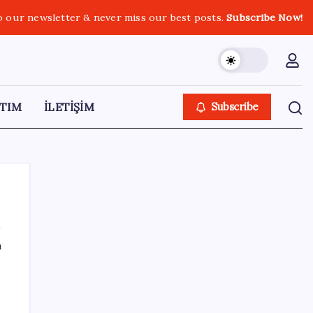
o our newsletter & never miss our best posts.
Subscribe Now!
TIM
İLETİŞİM
Subscribe
ı
SON YAZILAR
UBS Baş Yatırım Sorumlusu’ndan altın
tahmini: Fiyatlardaki düşüşler alım fırsatı