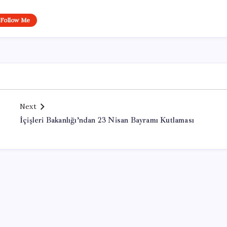
Follow Me
Next
İçişleri Bakanlığı’ndan 23 Nisan Bayramı Kutlaması
Office Lisans Satın Al