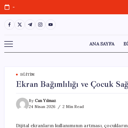
Skip
-
to
content
https://www.facebook.com/
https://twitter.com/
https://t.me/
https://www.instagram.com/
https://youtube.com/
ANA SAYFA
E
EĞITIM
Ekran Bağımlılığı ve Çocuk Sağl
By
Can Yılmaz
24 Nisan 2026
2 Min Read
Dijital ekranların kullanımının artması, çocukların 