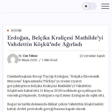
Skip
to
content
EĞITIM
Erdoğan, Belçika Kraliçesi Mathilde’yi
Vahdettin Köşkü’nde Ağırladı
Erdoğan,
By
Can Yılmaz
yorumlar kapalı
Belçika
11 Mayıs 2026
1 Min Read
Kraliçesi
Mathilde’yi
Vahdettin
Cumhurbaşkanı Recep Tayyip Erdoğan, “Belçika Ekonomik
Köşkü’nde
Misyonu” kapsamında Türkiye’ye resmi ziyaret
Ağırladı
için
gerçekleştiren Belçika Kraliçesi Mathilde’yi Vahdettin
Köşkü’nde kabul etti. 11 Mayıs 2026 tarihinde gerçekleşen bu
önemli görüşmede, Erdoğan’a eşi Emine Erdoğan da eşlik etti.
Boğaz’ın tarihi dokusuyla dikkat çeken Vahdettin Köşkü’ndeki
kabul, devlet protokolü gereği basına kapalı olarak