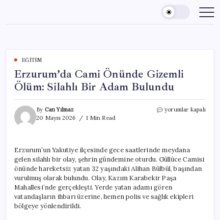
Skip
to
content
EĞITIM
Erzurum’da Cami Önünde Gizemli
Ölüm: Silahlı Bir Adam Bulundu
Erzurum’da
By
Can Yılmaz
yorumlar kapalı
Cami
20 Mayıs 2026
1 Min Read
Önünde
Gizemli
Ölüm:
Erzurum’un Yakutiye ilçesinde gece saatlerinde meydana
Silahlı
gelen silahlı bir olay, şehrin gündemine oturdu. Güllüce Camisi
Bir
Adam
önünde hareketsiz yatan 32 yaşındaki Alihan Bülbül, başından
Bulundu
vurulmuş olarak bulundu. Olay, Kazım Karabekir Paşa
için
Mahallesi’nde gerçekleşti. Yerde yatan adamı gören
vatandaşların ihbarı üzerine, hemen polis ve sağlık ekipleri
bölgeye yönlendirildi.