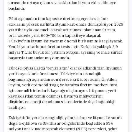
sırasında ortaya çıkan sıvı atıklardan lityum elde edilmeye
başlandı.
Pilot aşamadan tam kapasite üretime geçen tesis, bor
atıklarını yüksek saflıkta lityum karbonata dönüştürüyor. 2026
yılı itibarıyla kademeli olarak artırılması planlanan üretim,
orta vadede yıllık 600-700 ton kapasiteye ulaşarak
Türkiye’nin lityum ihtiyacının önemli bir kısmını karşılayacak.
Yeni lityum karbonat üretim tesisi için Kırka’da yaklaşık 3,9
milyar TL’lik büyük bir yatırım bütçesi ayrılmış ve ihale süreci
başarıyla tamamlanmış durumda.
Küresel piyasalarda “beyaz altın” olarak adlandırılan lityumun
yerli kaynaklarla üretilmesi, Türkiye’nin teknolojik
bağımsızlığı açısından son derece kritik bir adım. Üretilen
lityum, yerli otomobil Togg ve batarya üretim merkezi Siro
için önemli bir tedarik kaynağı oluşturuyor. Lityumun yerli
kaynaklardan temin edilmesi, batarya maliyetlerini
düşürürken enerji depolama sistemlerinde dışa bağımlılığı
azaltıyor.
Eskişehir’in yer altı zenginliği yalnızca bor ve lityum ile sınırlı
değil. Beylikova ve Sivrihisar bölgelerinde keşfedilen 694
milyon tonluk nadir toprak elementi (NTE) rezervleri, şehri