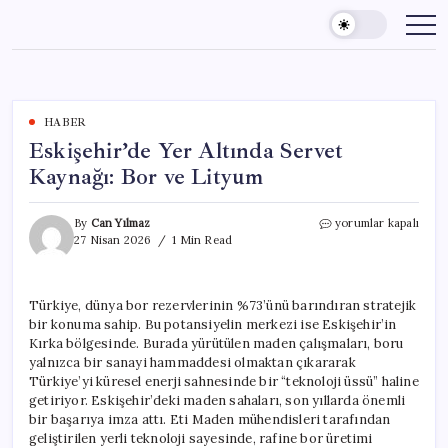
Skip
to
content
HABER
Eskişehir’de Yer Altında Servet
Kaynağı: Bor ve Lityum
Eskişehir’de
By
Can Yılmaz
yorumlar kapalı
Yer
27 Nisan 2026
1 Min Read
Altında
Servet
Kaynağı:
Türkiye, dünya bor rezervlerinin %73’ünü barındıran stratejik
Bor
bir konuma sahip. Bu potansiyelin merkezi ise Eskişehir’in
ve
Lityum
Kırka bölgesinde. Burada yürütülen maden çalışmaları, boru
için
yalnızca bir sanayi hammaddesi olmaktan çıkararak
Türkiye’yi küresel enerji sahnesinde bir “teknoloji üssü” haline
getiriyor. Eskişehir’deki maden sahaları, son yıllarda önemli
bir başarıya imza attı. Eti Maden mühendisleri tarafından
geliştirilen yerli teknoloji sayesinde, rafine bor üretimi