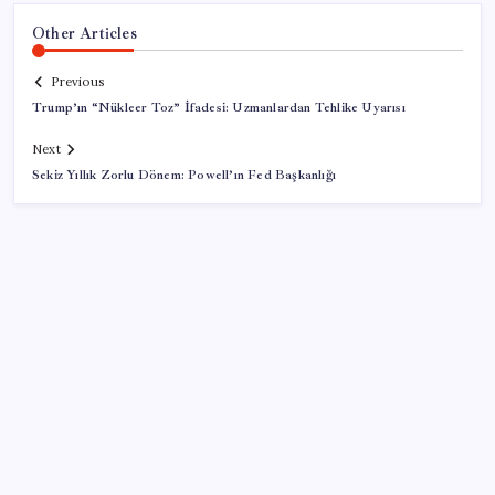
Other Articles
Previous
Trump’ın “Nükleer Toz” İfadesi: Uzmanlardan Tehlike Uyarısı
Next
Sekiz Yıllık Zorlu Dönem: Powell’ın Fed Başkanlığı
SON YAZILAR
Etteki protein marulda üretildi!