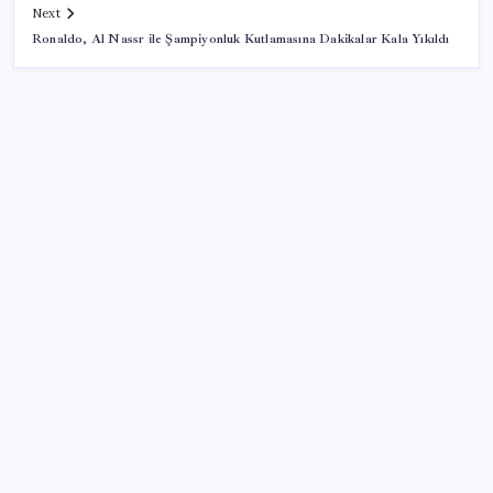
Next
Ronaldo, Al Nassr ile Şampiyonluk Kutlamasına Dakikalar Kala Yıkıldı
SON YAZILAR
İş Bankası Genel Müdürü Hakan Aran görevden
ayrılıyor
Altında yükseliş kapıda mı? Uzman isimden ezber
bozan tahmin!
Huawei Nova 16 SE 8500mAh Batarya ve Uydu
Bağlantısı ile Tanıtıldı