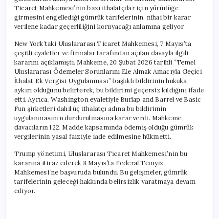
Ticaret Mahkemesi’nin bazı ithalatçılar için yürürlüğe
girmesini engellediği gümrük tarifelerinin, nihai bir karar
verilene kadar geçerliliğini koruyacağı anlamına geliyor.
New York’taki Uluslararası Ticaret Mahkemesi, 7 Mayıs’ta
çeşitli eyaletler ve firmalar tarafından açılan davayla ilgili
kararını açıklamıştı. Mahkeme, 20 Şubat 2026 tarihli “Temel
Uluslararası Ödemeler Sorunlarını Ele Almak Amacıyla Geçici
İthalat Ek Vergisi Uygulanması” başlıklı bildirinin hukuka
aykırı olduğunu belirterek, bu bildirimi geçersiz kıldığını ifade
etti. Ayrıca, Washington eyaletiyle Burlap and Barrel ve Basic
Fun şirketleri dahil üç ithalatçı adına bu bildirimin
uygulanmasının durdurulmasına karar verdi. Mahkeme,
davacıların 122. Madde kapsamında ödemiş olduğu gümrük
vergilerinin yasal faiziyle iade edilmesine hükmetti.
Trump yönetimi, Uluslararası Ticaret Mahkemesi’nin bu
kararına itiraz ederek 8 Mayıs’ta Federal Temyiz
Mahkemesi’ne başvuruda bulundu. Bu gelişmeler, gümrük
tarifelerinin geleceği hakkında belirsizlik yaratmaya devam
ediyor.