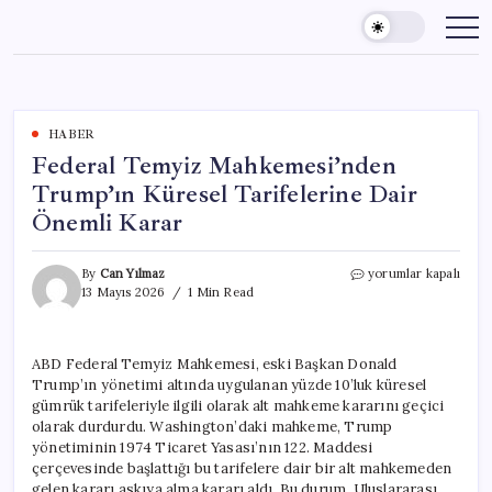
Skip
to
content
HABER
Federal Temyiz Mahkemesi’nden
Trump’ın Küresel Tarifelerine Dair
Önemli Karar
Federal
By
Can Yılmaz
yorumlar kapalı
Temyiz
13 Mayıs 2026
1 Min Read
Mahkemesi’nden
Trump’ın
Küresel
ABD Federal Temyiz Mahkemesi, eski Başkan Donald
Tarifelerine
Trump’ın yönetimi altında uygulanan yüzde 10’luk küresel
Dair
Önemli
gümrük tarifeleriyle ilgili olarak alt mahkeme kararını geçici
Karar
olarak durdurdu. Washington’daki mahkeme, Trump
için
yönetiminin 1974 Ticaret Yasası’nın 122. Maddesi
çerçevesinde başlattığı bu tarifelere dair bir alt mahkemeden
gelen kararı askıya alma kararı aldı. Bu durum, Uluslararası