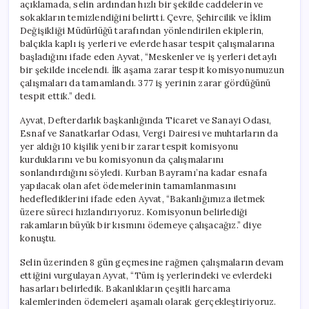
açıklamada, selin ardından hızlı bir şekilde caddelerin ve
sokakların temizlendiğini belirtti. Çevre, Şehircilik ve İklim
Değişikliği Müdürlüğü tarafından yönlendirilen ekiplerin,
balçıkla kaplı iş yerleri ve evlerde hasar tespit çalışmalarına
başladığını ifade eden Ayvat, “Meskenler ve iş yerleri detaylı
bir şekilde incelendi. İlk aşama zarar tespit komisyonumuzun
çalışmaları da tamamlandı. 377 iş yerinin zarar gördüğünü
tespit ettik.” dedi.
Ayvat, Defterdarlık başkanlığında Ticaret ve Sanayi Odası,
Esnaf ve Sanatkarlar Odası, Vergi Dairesi ve muhtarların da
yer aldığı 10 kişilik yeni bir zarar tespit komisyonu
kurduklarını ve bu komisyonun da çalışmalarını
sonlandırdığını söyledi. Kurban Bayramı’na kadar esnafa
yapılacak olan afet ödemelerinin tamamlanmasını
hedeflediklerini ifade eden Ayvat, “Bakanlığımıza iletmek
üzere süreci hızlandırıyoruz. Komisyonun belirlediği
rakamların büyük bir kısmını ödemeye çalışacağız.” diye
konuştu.
Selin üzerinden 8 gün geçmesine rağmen çalışmaların devam
ettiğini vurgulayan Ayvat, “Tüm iş yerlerindeki ve evlerdeki
hasarları belirledik. Bakanlıkların çeşitli harcama
kalemlerinden ödemeleri aşamalı olarak gerçekleştiriyoruz.