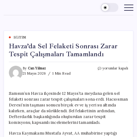
Skip
to
content
EĞITIM
Havza’da Sel Felaketi Sonrası Zarar
Tespit Çalışmaları Tamamlandı
Havza’da
By
Can Yılmaz
yorumlar kapalı
Sel
21 Mayıs 2026
1 Min Read
Felaketi
Sonrası
Zarar
Samsun’un Havza ilçesinde 12 Mayıs’ta meydana gelen sel
Tespit
felaketi sonrası zarar tespit çalışmaları sona erdi. Hacıosman
Çalışmaları
Tamamlandı
Deresi’nin taşması sonucu birçok ev ve iş yeri su altında
için
kalırken, araçlar da sürüklendi. Sel felaketinin ardından,
Defterdarlık başkanlığında oluşturulan zarar tespit
komisyonu, kapsamlı incelemelerini tamamladı.
Havza Kaymakamı Mustafa Ayvat, AA muhabirine yaptığı