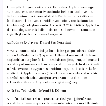
Uzun yıllar boyunca AirPods kullanıcıları, Apple’ın sunduğu
standart ses tasarımını (V-şeklinde, belirgin baslar ve net
tizler) benimsemek zorunda kaldı. Bu durum, ses kalitesini
özelleştirmek isteyen odyofiller ve profesyonel kullanıcılar
için bir engel oluşturuyordu. Ancak iOS 27 ile birlikte Apple, bu
durumu değiştirerek kullanıcıların ses deneyimini tamamen
kişiselleştirmelerine olanak tanıyacak.
AirPods ve Ekolayzer: Kişisel Ses Deneyimi
WWDC sunumunda oldukça önemli bir gelişme olarak ifade
edilen AirPods özel EQ ayarları, kullanıcıların müzik dinleme
alışkanlıklarına göre frekans aralıklarını (bas, orta, tiz) manuel
olarak ayarlamasına imkan tanıyacak. Bu sayede herkes, kendi
müzik zevkine en uygun ses profilini oluşturabilecek. Sektör
analistleri, Apple’ın sunacağı bu ekolayzerın sadece klasik bir
arayüzle sınırlı kalmayacağını, aynı zamanda donanım
yetenekleri ile de entegre olabileceğini öngörüyor.
Akıllı Ses Teknolojisi ile Yeni Bir Dönem
Apple’ın akıllı ses teknolojisinin nasıl işleyeceği henüz net
olarak belirlenmemiş olsa da, uzmanlar, AirPods modellerinde