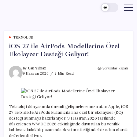
Skip
to
content
TEKNOLOJI
iOS 27 ile AirPods Modellerine Özel
Ekolayzer Desteği Geliyor!
iOS
By
Can Yılmaz
yorumlar kapalı
27
9 Haziran 2026
2 Min Read
ile
AirPods
Modellerine
Özel
Ekolayzer
Desteği
Teknoloji dünyasında önemli gelişmelere imza atan Apple, iOS
Geliyor!
27 ile birlikte AirPods kullanıcılarına özel bir ekolayzer (EQ)
için
desteği sunmaya hazırlanıyor. 9 Haziran 2026 tarihinde
düzenlenen WWDC 2026 etkinliğinde duyurulan bu yenilik,
kablosuz kulaklık pazarında devrim niteliğinde bir adım olarak
değerlendiriliyor.