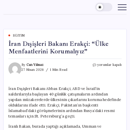
Skip
to
content
EĞITIM
İran Dışişleri Bakanı Erakçi: “Ülke
Menfaatlerini Korumalıyız”
İran
By
Can Yılmaz
yorumlar kapalı
Dışişleri
27 Nisan 2026
1 Min Read
Bakanı
Erakçi:
“Ülke
İran Dışişleri Bakanı Abbas Erakçi, ABD ve İsrail’in
Menfaatlerini
saldırılarıyla başlayan 40 günlük çatışmaların ardından
Korumalıyız”
için
yapılan müzakerelerde ülkesinin çıkarlarını koruma hedefinde
olduklarını ifade etti. Erakçi, Pakistan’ın başkenti
İslamabad’daki görüşmelerinin ardından Rusya’daki resmi
temasları için St. Petersburg’a geçti.
İranlı Bakan, burada yaptığı açıklamada, Umman ve