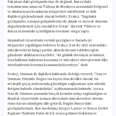
Pakistan’daki görüşmelerine de değindi. Rusya’daki
temaslarının amacını Tahran ile Moskova arasındaki bölgesel
ve uluslararası konularda istişareleri sürdürmek ve ikili
ilişkileri güçlendirmek olarak belirtti. Erakçi, “Bugünkü
görüşmeler, savaşın gelişmelerini ele almak ve mevcut durumu
değerlendirmek için önemli bir fırsat.” diyerek Türkiye ve
Rusya arasındaki iş birliğinin önemine vurgu yaptı.
İslamabad ziyaretinin verimli geçtiğini ve burada iyi
istişareler yapıldığını belirten Erakçi, İran ile ABD arasındaki
müzakerelerin hangi şartlar altında devam edebileceğini
gündeme aldıklarını kaydetti. “40 günlük direnişin ardından,
İran halkının haklarını kazanma ve müzakere süreçlerinde ülke
menfaatlerini koruma konusunda kararlıyız.” dedi.
Erakçi, Umman ile ilişkileri hakkında da bilgi vererek, “İran ve
Umman, Hürmüz Boğazı’na kıyısı olan iki ülke olarak, bu
stratejik geçiş noktasında güvenliğin sağlanması için sürekli
iletişim halinde olmalıdırlar.” açıklamasında bulundu. Ayrıca,
İran ile Umman arasında birçok konuda uzlaşı sağlandığını ve
Maskat ziyaretinde uzman düzeyinde müzakerelere devam
etme kararı alındığını dile getirdi. Bugün Rusya’daki
görüşmelerinde, Rus mevkidaşı Sergey Lavrov ve Rusya Devlet
Başkanı Vladimir Putin ile bir araya gelmesi bekleniyor.