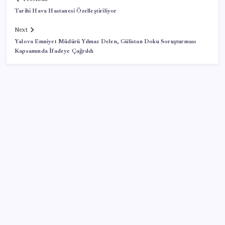
Tarihi Hava Hastanesi Özelleştiriliyor
Next
Yalova Emniyet Müdürü Yılmaz Delen, Gülistan Doku Soruşturması
Kapsamında İfadeye Çağrıldı
SON YAZILAR
İş Bankası Genel Müdürü Hakan Aran görevden
ayrılıyor
Altında yükseliş kapıda mı? Uzman isimden ezber
bozan tahmin!