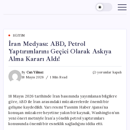
Skip
to
content
EĞITIM
İran Medyası: ABD, Petrol
Yaptırımlarını Geçici Olarak Askıya
Alma Kararı Aldı!
İran
By
Can Yılmaz
yorumlar kapalı
Medyası:
18 Mayıs 2026
1 Min Read
ABD,
Petrol
Yaptırımlarını
18 Mayıs 2026 tarihinde İran basınında yayımlanan bilgilere
Geçici
göre, ABD ile İran arasındaki müzakerelerde önemli bir
Olarak
Askıya
gelişme kaydedildi. Yarı resmi Tasnim Haber Ajansı’na
Alma
konuşan müzakere heyetine yakın bir kaynak, Washington’un
Kararı
yeni öneri metniyle İran’a yönelik petrol yaptırımları
Aldı!
konusunda önemli bir esneklik sağladığını iddia etti.
için