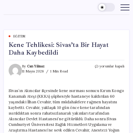
Skip
to
content
EĞITIM
Kene Tehlikesi: Sivas’ta Bir Hayat
Daha Kaybedildi
Kene
By
Can Yılmaz
yorumlar kapalı
Tehlikesi:
11 Mayıs 2026
1 Min Read
Sivas’ta
Bir
Hayat
Sivas’ın Akıncılar ilçesinde kene ısırması sonucu Kırım Kongo
Daha
Kanamalı Ateşi (KKKA) şüphesiyle hastaneye kaldırılan 60
Kaybedildi
için
yaşındaki İlhan Cevahir, tüm müdahalelere rağmen hayatını
kaybetti. Cevahir, yaklaşık 10 gün önce kene tarafından
ısırıldıktan sonra rahatsızlanarak yakınları tarafından
Akıncılar Devlet Hastanesi’ne götürüldü. Daha sonra Sivas
Cumhuriyet Üniversitesi Sağlık Hizmetleri Uygulama ve
Araştırma Hastanesi’ne sevk edilen Cevahir, Anestezi Yoğun