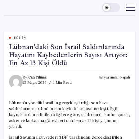
Skip
to
content
EĞITIM
Lübnan’daki Son İsrail Saldırılarında
Hayatını Kaybedenlerin Sayısı Artıyor:
En Az 13 Kişi Öldü
Lübnan’daki
By
Can Yılmaz
yorumlar kapalı
Son
13 Mayıs 2026
1 Min Read
İsrail
Saldırılarında
Hayatını
Lübnan’a yönelik İsrail’in gerçekleştirdiği son hava
Kaybedenlerin
saldırılarının ardından can kaybı bilançosu netleşti. İlgili
Sayısı
Artıyor:
kaynaklardan edinilen bilgilere göre, saldırılarda kadın, çocuk,
En
asker ve kurtarma görevlileri dahil en az 13 kişi yaşamını
Az
yitirdi.
13
Kişi
İsrail Savunma Kuvvetleri (IDF) tarafından gerçekleştirilen