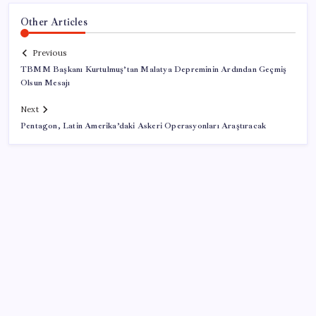
Other Articles
Previous
TBMM Başkanı Kurtulmuş’tan Malatya Depreminin Ardından Geçmiş
Olsun Mesajı
Next
Pentagon, Latin Amerika’daki Askeri Operasyonları Araştıracak
SON YAZILAR
İş Bankası Genel Müdürü Hakan Aran görevden