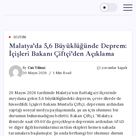
Skip
to
content
EĞITIM
Malatya’da 5,6 Büyüklüğünde Deprem:
İçişleri Bakanı Çiftçi’den Açıklama
Malatya’da
By
Can Yılmaz
yorumlar kapalı
5,6
20 Mayıs 2026
1 Min Read
Büyüklüğünde
Deprem:
İçişleri
20 Mayıs 2026 tarihinde Malatya’nın Battalgazi ilçesinde
Bakanı
meydana gelen 5,6 büyüklüğündeki deprem, çevre illerde de
Çiftçi’den
Açıklama
hissedildi. İçişleri Bakanı Mustafa Çiftçi, depremin ardından
için
yaptığı sosyal medya paylaşımında, şu an için olumsuz bir
durumun bulunmadığını belirtti. Bakan Çiftçi, “Malatya
ilimizde saat 09.00’da gerçekleşen depremin ardından AFAD
ve diğer ilgili kurumlarımızın tüm ekipleri hemen sahada
taramalara başlamıştır. Şu anda herhangi bir olumsuz durum