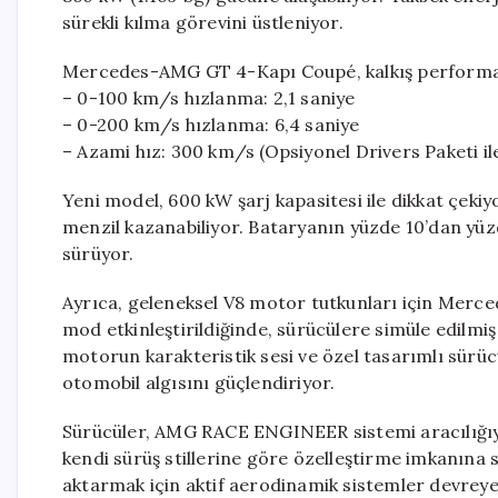
sürekli kılma görevini üstleniyor.
Mercedes-AMG GT 4-Kapı Coupé, kalkış performa
– 0-100 km/s hızlanma: 2,1 saniye
– 0-200 km/s hızlanma: 6,4 saniye
– Azami hız: 300 km/s (Opsiyonel Drivers Paketi il
Yeni model, 600 kW şarj kapasitesi ile dikkat çekiy
menzil kazanabiliyor. Bataryanın yüzde 10’dan yüzd
sürüyor.
Ayrıca, geleneksel V8 motor tutkunları için Me
mod etkinleştirildiğinde, sürücülere simüle edilmiş 
motorun karakteristik sesi ve özel tasarımlı sürü
otomobil algısını güçlendiriyor.
Sürücüler, AMG RACE ENGINEER sistemi aracılığıyla 
kendi sürüş stillerine göre özelleştirme imkanına 
aktarmak için aktif aerodinamik sistemler devreye g