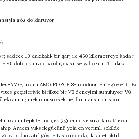
nsıyla göz dolduruyor:
e)
or; sadece 10 dakikalık bir şarj ile 460 kilometreye kadar
e 80 doluluk oranına ulaşması ise yalnızca 11 dakika
rcedes-AMG, araca AMG FORCE S+ modunu entegre etti. Bu
vites geçişleriyle birlikte bir V8 deneyimi sunuluyor. V8
cü ekranı, iç mekanın yüksek performanslı bir spor
aracın tepkilerini, çekiş gücünü ve viraj karakterini
sahip. Aracın yüksek gücünü yola en verimli şekilde
iriyor. İnovatif gövde tasarımında, iki adet aktif