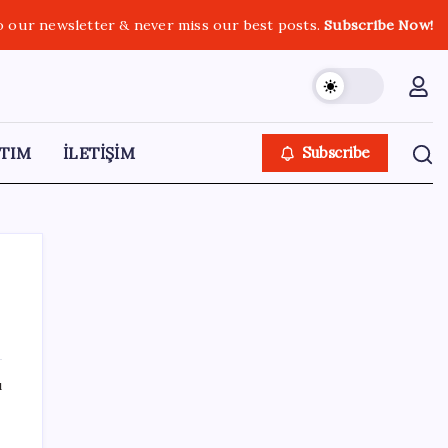
o our newsletter & never miss our best posts.
Subscribe Now!
TIM
İLETİŞİM
Subscribe
SON YAZILAR
ı
Etteki protein marulda üretildi!