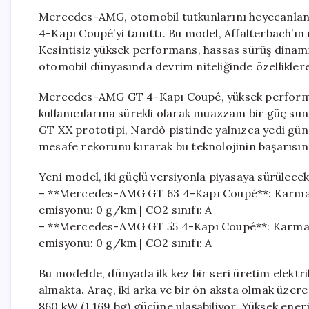
Mercedes-AMG, otomobil tutkunlarını heyecanlan
4-Kapı Coupé’yi tanıttı. Bu model, Affalterbach’ın 
Kesintisiz yüksek performans, hassas sürüş dinamikl
otomobil dünyasında devrim niteliğinde özelliklere
Mercedes-AMG GT 4-Kapı Coupé, yüksek performansl
kullanıcılarına sürekli olarak muazzam bir güç s
GT XX prototipi, Nardò pistinde yalnızca yedi günd
mesafe rekorunu kırarak bu teknolojinin başarısını
Yeni model, iki güçlü versiyonla piyasaya sürülecek
– **Mercedes-AMG GT 63 4-Kapı Coupé**: Karma e
emisyonu: 0 g/km | CO2 sınıfı: A
– **Mercedes-AMG GT 55 4-Kapı Coupé**: Karma e
emisyonu: 0 g/km | CO2 sınıfı: A
Bu modelde, dünyada ilk kez bir seri üretim elektri
almakta. Araç, iki arka ve bir ön aksta olmak üzere
860 kW (1.169 bg) gücüne ulaşabiliyor. Yüksek ene