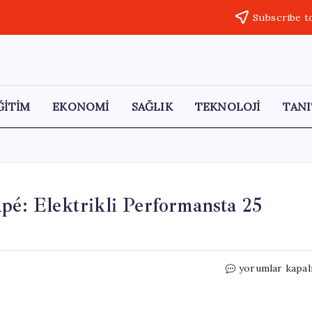
Subscribe t
ĞİTİM
EKONOMİ
SAĞLIK
TEKNOLOJİ
TANI
: Elektrikli Performansta 25
Mercedes-
yorumlar kapal
AMG
GT
4-