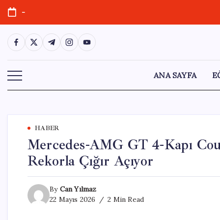
Skip
-
to
content
https://www.facebook.com/
https://twitter.com/
https://t.me/
https://www.instagram.com/
https://youtube.com/
ANA SAYFA
E
HABER
Mercedes-AMG GT 4-Kapı Coupé
Rekorla Çığır Açıyor
By
Can Yılmaz
22 Mayıs 2026
2 Min Read