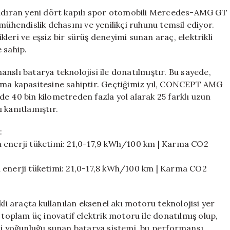
Kapı
dıran yeni dört kapılı spor otomobili Mercedes-AMG GT
Coupé:
mühendislik dehasını ve yenilikçi ruhunu temsil ediyor.
Elektrikli
eri ve eşsiz bir sürüş deneyimi sunan araç, elektrikli
Performansta
 sahip.
25
Rekorla
ı batarya teknolojisi ile donatılmıştır. Bu sayede,
Çığır
unma kapasitesine sahiptir. Geçtiğimiz yıl, CONCEPT AMG
Açıyor
e 40 bin kilometreden fazla yol alarak 25 farklı uzun
için
 kanıtlamıştır.
:
nerji tüketimi: 21,0-17,9 kWh/100 km | Karma CO2
nerji tüketimi: 21,0-17,8 kWh/100 km | Karma CO2
kli araçta kullanılan eksenel akı motoru teknolojisi yer
 toplam üç inovatif elektrik motoru ile donatılmış olup,
rji yoğunluğu sunan batarya sistemi, bu performansı