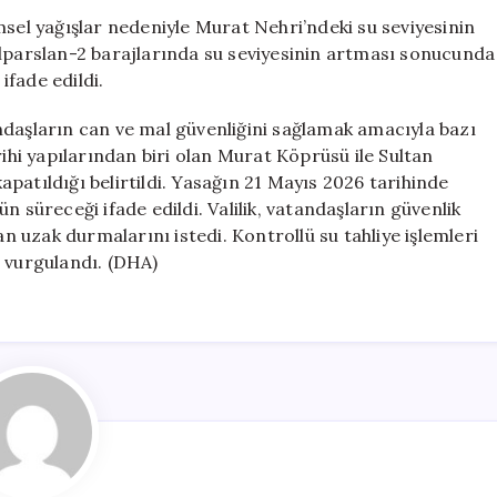
Artış
msel yağışlar nedeniyle Murat Nehri’ndeki su seviyesinin
Gösterdi!
Alparslan-2 barajlarında su seviyesinin artması sonucunda
Tahliye
ifade edildi.
İşlemleri
Başlıyor
şların can ve mal güvenliğini sağlamak amacıyla bazı
için
rihi yapılarından biri olan Murat Köprüsü ile Sultan
kapatıldığı belirtildi. Yasağın 21 Mayıs 2026 tarihinde
n süreceği ifade edildi. Valilik, vatandaşların güvenlik
an uzak durmalarını istedi. Kontrollü su tahliye işlemleri
i vurgulandı. (DHA)