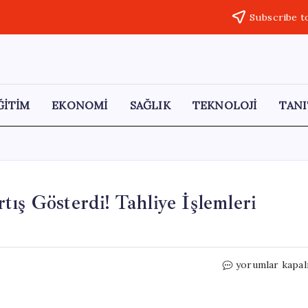
Subscribe t
ĞİTİM
EKONOMİ
SAĞLIK
TEKNOLOJİ
TANI
ış Gösterdi! Tahliye İşlemleri
Murat
yorumlar kapal
Nehri’nde
Su
Seviyesi