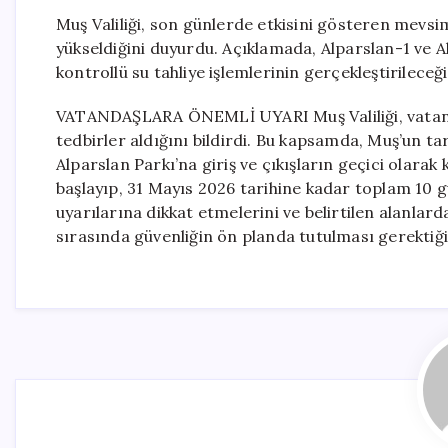
Muş Valiliği, son günlerde etkisini gösteren mevsi
yükseldiğini duyurdu. Açıklamada, Alparslan-1 ve 
kontrollü su tahliye işlemlerinin gerçekleştirileceği 
VATANDAŞLARA ÖNEMLİ UYARI Muş Valiliği, vatanda
tedbirler aldığını bildirdi. Bu kapsamda, Muş’un ta
Alparslan Parkı’na giriş ve çıkışların geçici olarak 
başlayıp, 31 Mayıs 2026 tarihine kadar toplam 10 gü
uyarılarına dikkat etmelerini ve belirtilen alanlard
sırasında güvenliğin ön planda tutulması gerektiğ