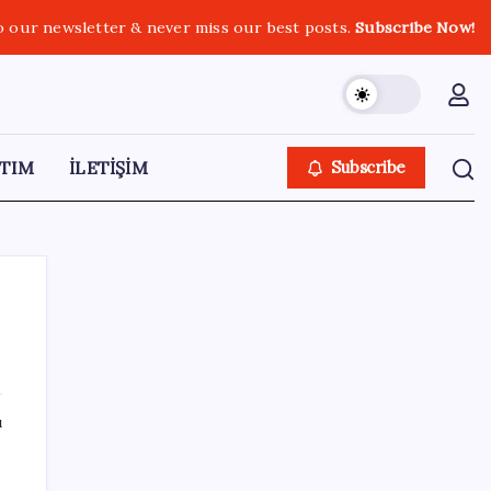
o our newsletter & never miss our best posts.
Subscribe Now!
TIM
İLETİŞİM
Subscribe
SON YAZILAR
ı
Etteki protein marulda üretildi!