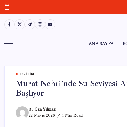
Skip
-
to
content
https://www.facebook.com/
https://twitter.com/
https://t.me/
https://www.instagram.com/
https://youtube.com/
ANA SAYFA
E
EĞITIM
Murat Nehri’nde Su Seviyesi Art
Başlıyor
By
Can Yılmaz
22 Mayıs 2026
1 Min Read