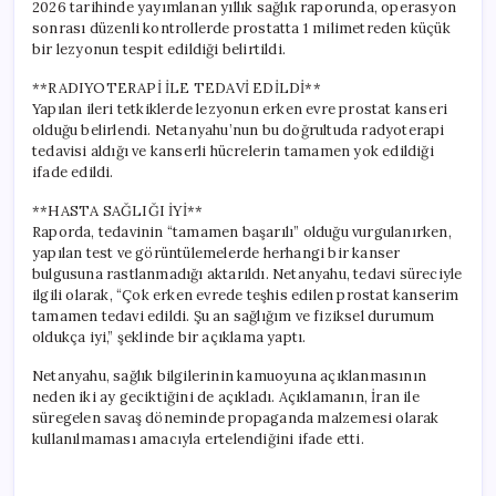
2026 tarihinde yayımlanan yıllık sağlık raporunda, operasyon
sonrası düzenli kontrollerde prostatta 1 milimetreden küçük
bir lezyonun tespit edildiği belirtildi.
**RADIYOTERAPİ İLE TEDAVİ EDİLDİ**
Yapılan ileri tetkiklerde lezyonun erken evre prostat kanseri
olduğu belirlendi. Netanyahu’nun bu doğrultuda radyoterapi
tedavisi aldığı ve kanserli hücrelerin tamamen yok edildiği
ifade edildi.
**HASTA SAĞLIĞI İYİ**
Raporda, tedavinin “tamamen başarılı” olduğu vurgulanırken,
yapılan test ve görüntülemelerde herhangi bir kanser
bulgusuna rastlanmadığı aktarıldı. Netanyahu, tedavi süreciyle
ilgili olarak, “Çok erken evrede teşhis edilen prostat kanserim
tamamen tedavi edildi. Şu an sağlığım ve fiziksel durumum
oldukça iyi,” şeklinde bir açıklama yaptı.
Netanyahu, sağlık bilgilerinin kamuoyuna açıklanmasının
neden iki ay geciktiğini de açıkladı. Açıklamanın, İran ile
süregelen savaş döneminde propaganda malzemesi olarak
kullanılmaması amacıyla ertelendiğini ifade etti.