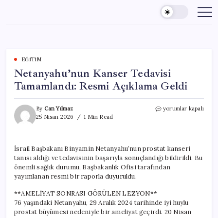
Skip
to
content
EĞITIM
Netanyahu’nun Kanser Tedavisi
Tamamlandı: Resmi Açıklama Geldi
Netanyahu’nun
By
Can Yılmaz
yorumlar kapalı
Kanser
25 Nisan 2026
1 Min Read
Tedavisi
Tamamlandı:
Resmi
İsrail Başbakanı Binyamin Netanyahu’nun prostat kanseri
Açıklama
tanısı aldığı ve tedavisinin başarıyla sonuçlandığı bildirildi. Bu
Geldi
için
önemli sağlık durumu, Başbakanlık Ofisi tarafından
yayımlanan resmi bir raporla duyuruldu.
**AMELİYAT SONRASI GÖRÜLEN LEZYON**
76 yaşındaki Netanyahu, 29 Aralık 2024 tarihinde iyi huylu
prostat büyümesi nedeniyle bir ameliyat geçirdi. 20 Nisan