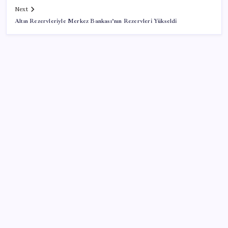
Next
Altın Rezervleriyle Merkez Bankası’nın Rezervleri Yükseldi
SON YAZILAR
Etteki protein marulda üretildi!
Google Assistant Android Telefonlardan Kaldırılıyor
BMW sürücülerini çileden çıkardı: Kontağı açan
reklamla karşılaşıyor!
2026 ALES/2 ne zaman açıklanacak? 2026 ALES 2
sınav sonuçları tarihi…