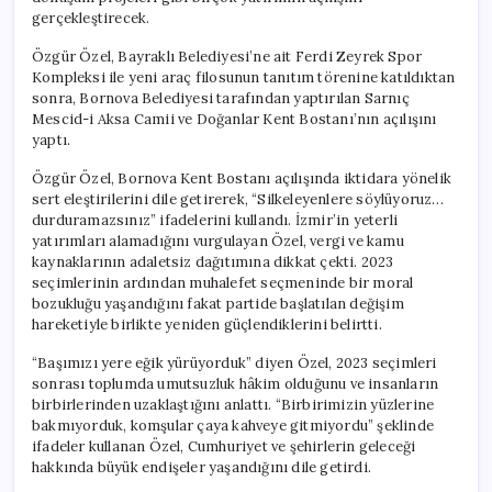
gerçekleştirecek.
Özgür Özel, Bayraklı Belediyesi’ne ait Ferdi Zeyrek Spor
Kompleksi ile yeni araç filosunun tanıtım törenine katıldıktan
sonra, Bornova Belediyesi tarafından yaptırılan Sarnıç
Mescid-i Aksa Camii ve Doğanlar Kent Bostanı’nın açılışını
yaptı.
Özgür Özel, Bornova Kent Bostanı açılışında iktidara yönelik
sert eleştirilerini dile getirerek, “Silkeleyenlere söylüyoruz…
durduramazsınız” ifadelerini kullandı. İzmir’in yeterli
yatırımları alamadığını vurgulayan Özel, vergi ve kamu
kaynaklarının adaletsiz dağıtımına dikkat çekti. 2023
seçimlerinin ardından muhalefet seçmeninde bir moral
bozukluğu yaşandığını fakat partide başlatılan değişim
hareketiyle birlikte yeniden güçlendiklerini belirtti.
“Başımızı yere eğik yürüyorduk” diyen Özel, 2023 seçimleri
sonrası toplumda umutsuzluk hâkim olduğunu ve insanların
birbirlerinden uzaklaştığını anlattı. “Birbirimizin yüzlerine
bakmıyorduk, komşular çaya kahveye gitmiyordu” şeklinde
ifadeler kullanan Özel, Cumhuriyet ve şehirlerin geleceği
hakkında büyük endişeler yaşandığını dile getirdi.