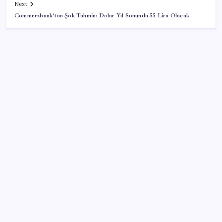
Next
Commerzbank’tan Şok Tahmin: Dolar Yıl Sonunda 55 Lira Olacak
SON YAZILAR
Altında yükseliş kapıda mı? Uzman isimden ezber
bozan tahmin!
Huawei Nova 16 SE 8500mAh Batarya ve Uydu
Bağlantısı ile Tanıtıldı
UBS Baş Yatırım Sorumlusu’ndan altın tahmini:
Fiyatlardaki düşüşler alım fırsatı yaratıyor