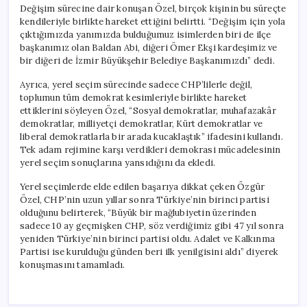
Değişim sürecine dair konuşan Özel, birçok kişinin bu süreçte
kendileriyle birlikte hareket ettiğini belirtti. “Değişim için yola
çıktığımızda yanımızda bulduğumuz isimlerden biri de ilçe
başkanımız olan Baldan Abi, diğeri Ömer Ekşi kardeşimiz ve
bir diğeri de İzmir Büyükşehir Belediye Başkanımızdı” dedi.
Ayrıca, yerel seçim sürecinde sadece CHP’lilerle değil,
toplumun tüm demokrat kesimleriyle birlikte hareket
ettiklerini söyleyen Özel, “Sosyal demokratlar, muhafazakâr
demokratlar, milliyetçi demokratlar, Kürt demokratlar ve
liberal demokratlarla bir arada kucaklaştık” ifadesini kullandı.
Tek adam rejimine karşı verdikleri demokrasi mücadelesinin
yerel seçim sonuçlarına yansıdığını da ekledi.
Yerel seçimlerde elde edilen başarıya dikkat çeken Özgür
Özel, CHP’nin uzun yıllar sonra Türkiye’nin birinci partisi
olduğunu belirterek, “Büyük bir mağlubiyetin üzerinden
sadece 10 ay geçmişken CHP, söz verdiğimiz gibi 47 yıl sonra
yeniden Türkiye’nin birinci partisi oldu. Adalet ve Kalkınma
Partisi ise kurulduğu günden beri ilk yenilgisini aldı” diyerek
konuşmasını tamamladı.