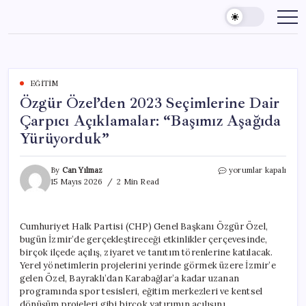
Skip
to
content
EĞITIM
Özgür Özel’den 2023 Seçimlerine Dair
Çarpıcı Açıklamalar: “Başımız Aşağıda
Yürüyorduk”
Özgür
By
Can Yılmaz
yorumlar kapalı
Özel’den
15 Mayıs 2026
2 Min Read
2023
Seçimlerine
Dair
Cumhuriyet Halk Partisi (CHP) Genel Başkanı Özgür Özel,
Çarpıcı
bugün İzmir’de gerçekleştireceği etkinlikler çerçevesinde,
Açıklamalar:
“Başımız
birçok ilçede açılış, ziyaret ve tanıtım törenlerine katılacak.
Aşağıda
Yerel yönetimlerin projelerini yerinde görmek üzere İzmir’e
Yürüyorduk”
gelen Özel, Bayraklı’dan Karabağlar’a kadar uzanan
için
programında spor tesisleri, eğitim merkezleri ve kentsel
dönüşüm projeleri gibi birçok yatırımın açılışını