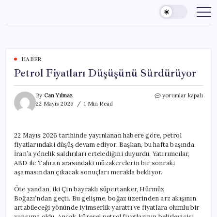
Skip
to
content
HABER
Petrol Fiyatları Düşüşünü Sürdürüyor
Petrol
By
Can Yılmaz
yorumlar kapalı
Fiyatları
22 Mayıs 2026
1 Min Read
Düşüşünü
Sürdürüyor
için
22 Mayıs 2026 tarihinde yayınlanan habere göre, petrol
fiyatlarındaki düşüş devam ediyor. Başkan, bu hafta başında
İran’a yönelik saldırıları ertelediğini duyurdu. Yatırımcılar,
ABD ile Tahran arasındaki müzakerelerin bir sonraki
aşamasından çıkacak sonuçları merakla bekliyor.
Öte yandan, iki Çin bayraklı süpertanker, Hürmüz
Boğazı’ndan geçti. Bu gelişme, boğaz üzerinden arz akışının
artabileceği yönünde iyimserlik yarattı ve fiyatlara olumlu bir
yansıma oldu. Ancak, küresel petrol fiyatlarının belirleyicisi