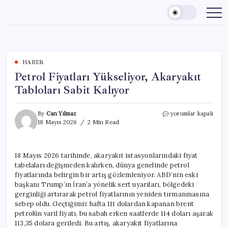
Skip
to
content
HABER
Petrol Fiyatları Yükseliyor, Akaryakıt
Tabloları Sabit Kalıyor
Petrol
By
Can Yılmaz
yorumlar kapalı
Fiyatları
18 Mayıs 2026
2 Min Read
Yükseliyor,
Akaryakıt
Tabloları
18 Mayıs 2026 tarihinde, akaryakıt istasyonlarındaki fiyat
Sabit
tabelaları değişmeden kalırken, dünya genelinde petrol
Kalıyor
için
fiyatlarında belirgin bir artış gözlemleniyor. ABD’nin eski
başkanı Trump’ın İran’a yönelik sert uyarıları, bölgedeki
gerginliği artırarak petrol fiyatlarının yeniden tırmanmasına
sebep oldu. Geçtiğimiz hafta 111 dolardan kapanan brent
petrolün varil fiyatı, bu sabah erken saatlerde 114 doları aşarak
113,35 dolara geriledi. Bu artış, akaryakıt fiyatlarına