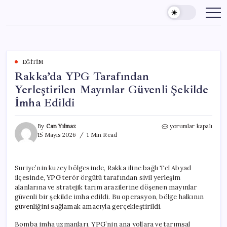
Skip
to
content
EĞITIM
Rakka’da YPG Tarafından
Yerleştirilen Mayınlar Güvenli Şekilde
İmha Edildi
Rakka’da
By
Can Yılmaz
yorumlar kapalı
YPG
15 Mayıs 2026
1 Min Read
Tarafından
Yerleştirilen
Mayınlar
Suriye’nin kuzey bölgesinde, Rakka iline bağlı Tel Abyad
Güvenli
ilçesinde, YPG terör örgütü tarafından sivil yerleşim
Şekilde
İmha
alanlarına ve stratejik tarım arazilerine döşenen mayınlar
Edildi
güvenli bir şekilde imha edildi. Bu operasyon, bölge halkının
için
güvenliğini sağlamak amacıyla gerçekleştirildi.
Bomba imha uzmanları, YPG’nin ana yollara ve tarımsal