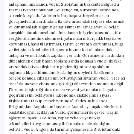
anlaşması imzalandı. Vucic, Sırbistan’ın başkenti Belgrad’a
resmi ziyarette bulunan Lourenço’yu, Sırbistan Sarayı’nda
törenle karşıladı. Liderlerin baş başa ve heyetler arası
görüşmelerinin ardından, iki ülke arasındaki siyasi, ekonomik
ve kurumsal işbirliğinin geliştirilmesini amaçlayan 10 belge
karşılıklı olarak imzalandı. İmzalanan belgeler arasında çifte
vergilendirmenin önlenmesi, yatırımların karşılıklı teşviki ve
korunması, hava ulaştırması, tarım, çevrenin korunması, bilgi
ve iletişim teknolojileri ile posta hizmetleri alanlarındaki
anlaşma ve mutabakat zaptları yer aldı. Görüşmenin ardından
düzenlenen ortak basın toplantısında konuşan Vucic, iki ülke
arasındaki siyasi ilişkilerin güçlendiğini ve Angola’nın
bağımsızlık yıl dönümünü kutladığını söyledi. İki ülkenin
birçok konuda çıkarlarının örtüştüğünü aktaran Vucic, “Her iki
taraf da mevcut ekonomik işbirliği düzeyinden memnun değil.
Ekonomik işbirliğinin artması ve yeni yatırımların hayata
geçirilmesini bekliyoruz. Ekonomik ilişkilerimiz siyasi
ilişkilerimizi takip etmek zorunda.” ifadesini kullandı.
Belgrad’dan, Angola’nın başkenti Luanda’ya uçak seferlerinin
başlatılacağını açıklayan Vucic, görüşmelerde çevre, ulaşım
ağlarının inşası, savunma, yapay zeka ve yenilikçi
teknolojilerin uygulanması gibi konuların ele alındığını
belirtti. Vucic, Angola’da tarımın gelişmesine Sırbistan’daki