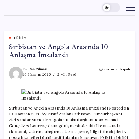
Skip
to
content
EĞITIM
Sırbistan ve Angola Arasında 10
Anlaşma İmzalandı
Sırbistan
By
Can Yılmaz
yorumlar kapalı
ve
10 Haziran 2026
2 Min Read
Angola
Arasında
10
Anlaşma
İmzalandı
için
Sırbistan ve Angola Arasında 10 Anlaşma İmzalandı Posted on
10 Haziran 2026 by Yusuf Arslan Sırbistan Cumhurbaşkanı
Aleksandar Vucic ile Angola Cumhurbaşkanı Joao Manuel
Gonçalves Lourenço’nun görüşmesinde, iki ülke arasında
ekonomi, yatırım, ulaştırma, tarım, çevre, bilgi teknolojileri ve
posta hizmetleri dahil çeşitli alanları kapsayan 10 ikili işbirliği