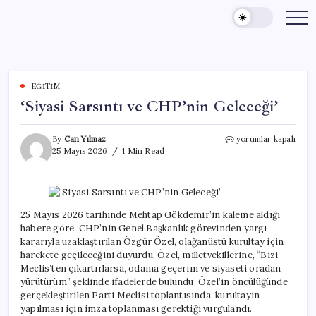
Skip
to
content
EĞITIM
‘Siyasi Sarsıntı ve CHP’nin Geleceği’
‘Siyasi
By
Can Yılmaz
yorumlar kapalı
Sarsıntı
25 Mayıs 2026
1 Min Read
ve
CHP’nin
Geleceği’
için
25 Mayıs 2026 tarihinde Mehtap Gökdemir’in kaleme aldığı
habere göre, CHP’nin Genel Başkanlık görevinden yargı
kararıyla uzaklaştırılan Özgür Özel, olağanüstü kurultay için
harekete geçileceğini duyurdu. Özel, milletvekillerine, “Bizi
Meclis’ten çıkartırlarsa, odama geçerim ve siyaseti oradan
yürütürüm” şeklinde ifadelerde bulundu. Özel’in öncülüğünde
gerçekleştirilen Parti Meclisi toplantısında, kurultayın
yapılması için imza toplanması gerektiği vurgulandı.