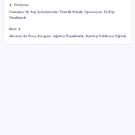
Previous
Osmaniye’de Suç Şebekelerine Yönelik Büyük Operasyon: 52 Kişi
Tutuklandı
Next
Aksaray’da Borç Kavgası: Ağabey Bıçaklandı, Kardeşi Saldırıya Uğradı
SON YAZILAR
İş Bankası Genel Müdürü Hakan Aran görevden
ayrılıyor
Altında yükseliş kapıda mı? Uzman isimden ezber