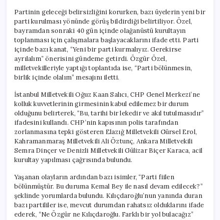
Partinin geleceği belirsizliğini korurken, bazı üyelerin yeni bir
parti kurulması yönünde görüş bildirdiği belirtiliyor. Özel,
bayramdan sonraki 40 gün içinde olağanüstü kurultayın
toplanması için çalışmalara başlayacaklarını ifade etti. Parti
içinde bazı kanat, “Yeni bir parti kurmalıyız. Gerekirse
ayrılalım” önerisini gündeme getirdi. Özgür Özel,
milletvekilleriyle yaptığı toplantıda ise, “Parti bölünmesin,
birlik içinde olalım” mesajını iletti.
İstanbul Milletvekili Oğuz Kaan Salıcı, CHP Genel Merkezi’ne
kolluk kuvvetlerinin girmesinin kabul edilemez bir durum
olduğunu belirterek, “Bu, tarihi bir lekedir ve akıl tutulmasıdır”
ifadesini kullandı. CHP’nin kapısının polis tarafından
zorlanmasına tepki gösteren Elazığ Milletvekili Gürsel Erol,
Kahramanmaraş Milletvekili Ali Öztunç, Ankara Milletvekili
Semra Dinçer ve Denizli Milletvekili Gülizar Biçer Karaca, acil
kurultay yapılması çağrısında bulundu.
Yaşanan olayların ardından bazı isimler, “Parti fiilen
bölünmüştür. Bu duruma Kemal Bey ile nasıl devam edilecek?”
şeklinde yorumlarda bulundu. Kılıçdaroğlu’nun yanında duran
bazı partililer ise, mevcut durumdan rahatsız olduklarını ifade
ederek, “Ne Özgür ne Kılıçdaroğlu. Farklı bir yol bulacağız”