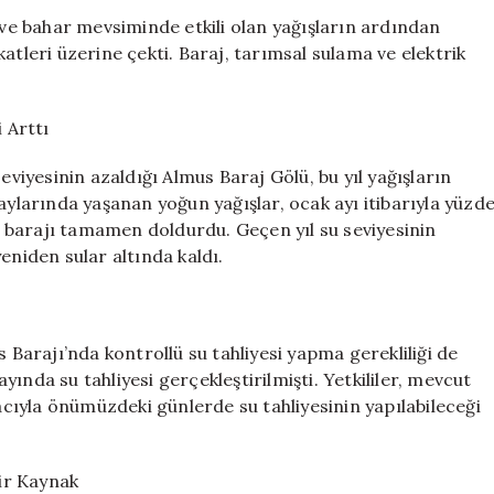
Seviyesi
 ve bahar mevsiminde etkili olan yağışların ardından
Yüzde
atleri üzerine çekti. Baraj, tarımsal sulama ve elektrik
100’e
Ulaştı:
32
 Arttı
Yıl
Sonra
eviyesinin azaldığı Almus Baraj Gölü, bu yıl yağışların
Tahliye
aylarında yaşanan yoğun yağışlar, ocak ayı itibarıyla yüzd
Planları
ek barajı tamamen doldurdu. Geçen yıl su seviyesinin
için
eniden sular altında kaldı.
s Barajı’nda kontrollü su tahliyesi yapma gerekliliği de
ında su tahliyesi gerçekleştirilmişti. Yetkililer, mevcut
ıyla önümüzdeki günlerde su tahliyesinin yapılabileceği
Bir Kaynak