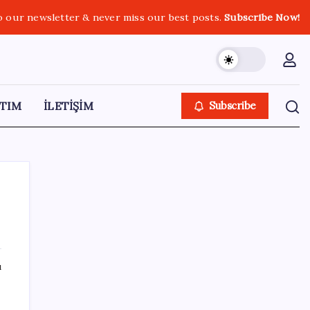
o our newsletter & never miss our best posts.
Subscribe Now!
TIM
İLETİŞİM
Subscribe
a
SON YAZILAR
ı
Etteki protein marulda üretildi!