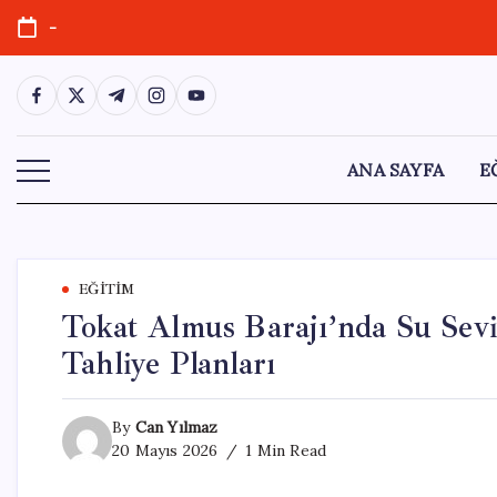
Skip
-
to
content
https://www.facebook.com/
https://twitter.com/
https://t.me/
https://www.instagram.com/
https://youtube.com/
ANA SAYFA
E
EĞITIM
Tokat Almus Barajı’nda Su Seviy
Tahliye Planları
By
Can Yılmaz
20 Mayıs 2026
1 Min Read