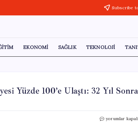
Subscribe t
ĞİTİM
EKONOMİ
SAĞLIK
TEKNOLOJİ
TANI
esi Yüzde 100’e Ulaştı: 32 Yıl Sonr
Tokat
yorumlar kapal
Almus
Barajı’nda
Su