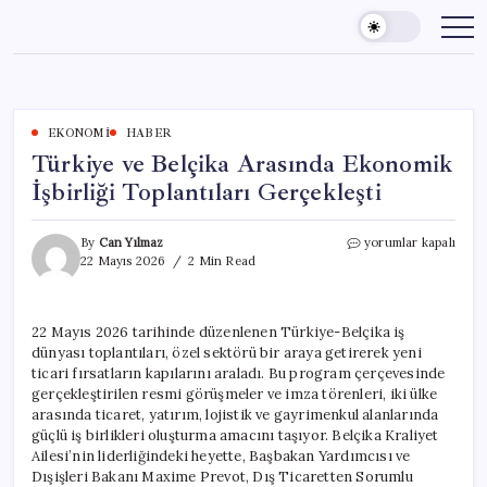
Skip
to
content
EKONOMI
HABER
Türkiye ve Belçika Arasında Ekonomik
İşbirliği Toplantıları Gerçekleşti
Türkiye
By
Can Yılmaz
yorumlar kapalı
ve
22 Mayıs 2026
2 Min Read
Belçika
Arasında
Ekonomik
22 Mayıs 2026 tarihinde düzenlenen Türkiye-Belçika iş
İşbirliği
dünyası toplantıları, özel sektörü bir araya getirerek yeni
Toplantıları
Gerçekleşti
ticari fırsatların kapılarını araladı. Bu program çerçevesinde
için
gerçekleştirilen resmi görüşmeler ve imza törenleri, iki ülke
arasında ticaret, yatırım, lojistik ve gayrimenkul alanlarında
güçlü iş birlikleri oluşturma amacını taşıyor. Belçika Kraliyet
Ailesi’nin liderliğindeki heyette, Başbakan Yardımcısı ve
Dışişleri Bakanı Maxime Prevot, Dış Ticaretten Sorumlu