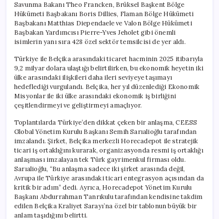
Savunma Bakanı Theo Francken, Brüksel Başkent Bölge
Hükümeti Başbakanı Boris Dillies, Flaman Bölge Hükümeti
Başbakanı Matthias Diependaele ve Valon Bölge Hükümeti
Başbakan Yardımcısı Pierre-Yves Jeholet gibi önemli
isimlerin yanı sıra 428 özel sektör temsilcisi de yer aldı.
Türkiye ile Belçika arasındaki ticaret hacminin 2025 itibarıyla
9,2 milyar dolara ulaştığı belirtilirken, bu ekonomik heyetin iki
ülke arasındaki ilişkileri daha ileri seviyeye taşımayı
hedeflediği vurgulandı. Belçika, her yıl düzenlediği Ekonomik
Misyonlar ile iki ülke arasındaki ekonomik iş birliğini
çeşitlendirmeyi ve geliştirmeyi amaçlıyor.
Toplantılarda Türkiye’den dikkat çeken bir anlaşma, CEESS
Global Yönetim Kurulu Başkanı Semih Sarıalioğlu tarafından
imzalandı. Şirket, Belçika merkezli Horecadepot ile stratejik
ticari iş ortaklığını kurarak, organizasyonda resmi iş ortaklığı
anlaşması imzalayan tek Türk gayrimenkul firması oldu.
Sarıalioğlu, “Bu anlaşma sadece iki şirket arasında değil,
Avrupa ile Türkiye arasındaki ticari entegrasyon açısından da
kritik bir adım” dedi. Ayrıca, Horecadepot Yönetim Kurulu
Başkanı Abdurrahman Tanrıkulu tarafından kendisine takdim
edilen Belçika Kraliyet Sarayı’na özel bir tablonun büyük bir
anlam taşıdığını belirtti.