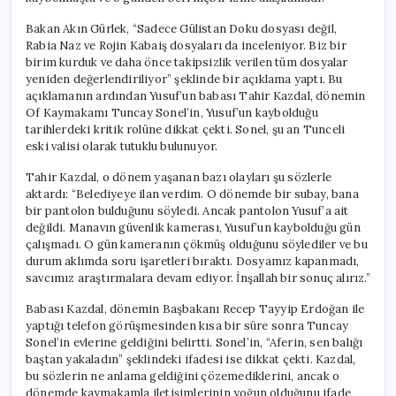
için
Bakan Akın Gürlek, “Sadece Gülistan Doku dosyası değil,
Rabia Naz ve Rojin Kabaiş dosyaları da inceleniyor. Biz bir
birim kurduk ve daha önce takipsizlik verilen tüm dosyalar
yeniden değerlendiriliyor” şeklinde bir açıklama yaptı. Bu
açıklamanın ardından Yusuf’un babası Tahir Kazdal, dönemin
Of Kaymakamı Tuncay Sonel’in, Yusuf’un kaybolduğu
tarihlerdeki kritik rolüne dikkat çekti. Sonel, şu an Tunceli
eski valisi olarak tutuklu bulunuyor.
Tahir Kazdal, o dönem yaşanan bazı olayları şu sözlerle
aktardı: “Belediyeye ilan verdim. O dönemde bir subay, bana
bir pantolon bulduğunu söyledi. Ancak pantolon Yusuf’a ait
değildi. Manavın güvenlik kamerası, Yusuf’un kaybolduğu gün
çalışmadı. O gün kameranın çökmüş olduğunu söylediler ve bu
durum aklımda soru işaretleri bıraktı. Dosyamız kapanmadı,
savcımız araştırmalara devam ediyor. İnşallah bir sonuç alırız.”
Babası Kazdal, dönemin Başbakanı Recep Tayyip Erdoğan ile
yaptığı telefon görüşmesinden kısa bir süre sonra Tuncay
Sonel’in evlerine geldiğini belirtti. Sonel’in, “Aferin, sen balığı
baştan yakaladın” şeklindeki ifadesi ise dikkat çekti. Kazdal,
bu sözlerin ne anlama geldiğini çözemediklerini, ancak o
dönemde kaymakamla iletişimlerinin yoğun olduğunu ifade