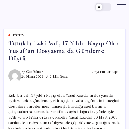
Skip
to
content
EĞITIM
Tutuklu Eski Vali, 17 Yıldır Kayıp Olan
Yusuf’un Dosyasına da Gündeme
Düştü
Tutuklu
By
Can Yılmaz
yorumlar kapalı
Eski
24 Nisan 2026
2 Min Read
Vali,
17
Yıldır
Eski bir vali, 17 yıldır kayıp olan Yusuf Kazdal’ın dosyasıyla
Kayıp
ilgili yeniden gündeme geldi. İçişleri Bakanlığı’nın faili meçhul
Olan
Yusuf’un
dosyaların incelenmesi amacıyla kurduğu özel birimin
Dosyasına
çalışmaları sonucunda, Yusuf’un kaybolduğu olay günleriyle
da
ilgili yeni bilgiler ortaya çıkabilir. Yusuf Kazdal, 30 Mart 2009
Gündeme
tarihinde Trabzon’un Of ilçesinde çöp dökmeye gittiği sırada
Düştü
kaybolmuştu ve o günden beri hiçbir izine ulaşılamadı.