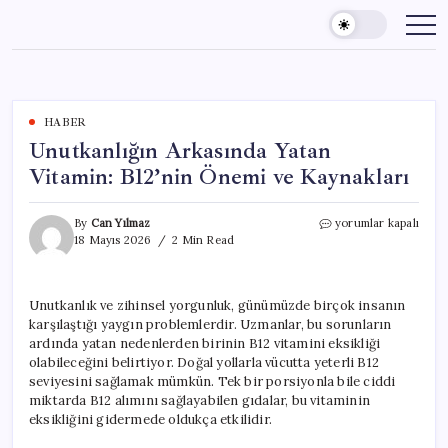
Skip
to
content
HABER
Unutkanlığın Arkasında Yatan
Vitamin: B12’nin Önemi ve Kaynakları
Unutkanlığın
By
Can Yılmaz
yorumlar kapalı
Arkasında
18 Mayıs 2026
2 Min Read
Yatan
Vitamin:
B12’nin
Unutkanlık ve zihinsel yorgunluk, günümüzde birçok insanın
Önemi
karşılaştığı yaygın problemlerdir. Uzmanlar, bu sorunların
ve
Kaynakları
ardında yatan nedenlerden birinin B12 vitamini eksikliği
için
olabileceğini belirtiyor. Doğal yollarla vücutta yeterli B12
seviyesini sağlamak mümkün. Tek bir porsiyonla bile ciddi
miktarda B12 alımını sağlayabilen gıdalar, bu vitaminin
eksikliğini gidermede oldukça etkilidir.