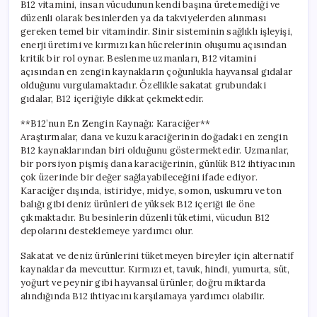
B12 vitamini, insan vücudunun kendi başına üretemediği ve
düzenli olarak besinlerden ya da takviyelerden alınması
gereken temel bir vitamindir. Sinir sisteminin sağlıklı işleyişi,
enerji üretimi ve kırmızı kan hücrelerinin oluşumu açısından
kritik bir rol oynar. Beslenme uzmanları, B12 vitamini
açısından en zengin kaynakların çoğunlukla hayvansal gıdalar
olduğunu vurgulamaktadır. Özellikle sakatat grubundaki
gıdalar, B12 içeriğiyle dikkat çekmektedir.
**B12’nun En Zengin Kaynağı: Karaciğer**
Araştırmalar, dana ve kuzu karaciğerinin doğadaki en zengin
B12 kaynaklarından biri olduğunu göstermektedir. Uzmanlar,
bir porsiyon pişmiş dana karaciğerinin, günlük B12 ihtiyacının
çok üzerinde bir değer sağlayabileceğini ifade ediyor.
Karaciğer dışında, istiridye, midye, somon, uskumru ve ton
balığı gibi deniz ürünleri de yüksek B12 içeriği ile öne
çıkmaktadır. Bu besinlerin düzenli tüketimi, vücudun B12
depolarını desteklemeye yardımcı olur.
Sakatat ve deniz ürünlerini tüketmeyen bireyler için alternatif
kaynaklar da mevcuttur. Kırmızı et, tavuk, hindi, yumurta, süt,
yoğurt ve peynir gibi hayvansal ürünler, doğru miktarda
alındığında B12 ihtiyacını karşılamaya yardımcı olabilir.