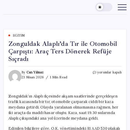
Skip
to
content
EĞITIM
Zonguldak Alaplı’da Tır ile Otomobil
Çarpıştı: Araç Ters Dönerek Refüje
Sıçradı
Zonguldak
By
Can Yılmaz
yorumlar kapalı
Alaplı’da
23 Nisan 2026
1 Min Read
Tır
ile
Otomobil
Zonguldak’ın Alaplı ilçesinde akşam saatlerinde gerçekleşen
Çarpıştı:
trafik kazasında bir tır, otomobile çarparak ciddi bir kaza
Araç
Ters
meydana getirdi. Olayda yaralanan olmamasına rağmen, her
Dönerek
iki araçta da maddi hasar oluştu. Kaza, saat 19.30 sularında
Refüje
Alaplı çıkışındaki ana yol üzerinde meydana geldi.
Sıçradı
için
Edinilen bilgilere göre, O.K. yönetimindeki 81 AAD 530 plakalı