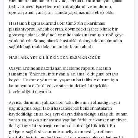
vücudunda bulunan bir dövme, cerrah tarafından yanlışlıkla
tedavi öncesi işaretleme olarak algılandı ve bu durum,
operasyonun yanlış bir alanda yapılmasına sebep oldu.
Hastanın bağırsaklarında bir tümörün çıkarılması
planlanıyordu. Ancak cerrah, dövmedeki işareti klinik bir
gösterge olarak düşündü ve müdahalesini yanlış bir bölgeye
yönlendirdi. Sonuç olarak, hastalıklı dokuya dokunulmadan
sağlıklı bağırsak dokusunun bir kısmı alındı.
HASTANE YETKİLİLERİNDEN RESMEN ÖZÜR
Olayın ardından hazırlanan inceleme raporu, hatanın
tamamen “önlenebilir bir yanlış anlama” olduğunu ortaya
koydu. Hastane yönetimi, yaşanan bu talihsiz durum için
kamuoyuna özür diledi ve sürecin detaylı bir şekilde
incelendiğini duyurdu.
Ayrıca, durumun yalnızca bir vaka ile sınırlı olmadığı, aynı
sağlık ağına bağlı farklı hastanelerde benzer hataların
kaydedildiği en az beş ayrı olayın daha olduğu anlaşıldı. Bunun
yanı sıra, başka bir hastaya yapılan farklı bir kanser ameliyatı
ile ilgili ayrı bir soruşturmanın da sürdüğü bildirildi. Bu
gelişme, sağlık sisteminde ameliyat öncesi işaretleme
protokollerinin ne denli hayati bir öneme sahip olduğunu bir