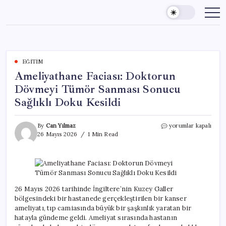
Skip
to
content
EĞITIM
Ameliyathane Faciası: Doktorun
Dövmeyi Tümör Sanması Sonucu
Sağlıklı Doku Kesildi
Ameliyathane
By
Can Yılmaz
yorumlar kapalı
Faciası:
26 Mayıs 2026
1 Min Read
Doktorun
Dövmeyi
Tümör
Sanması
Sonucu
Sağlıklı
26 Mayıs 2026 tarihinde İngiltere’nin Kuzey Galler
Doku
bölgesindeki bir hastanede gerçekleştirilen bir kanser
Kesildi
ameliyatı, tıp camiasında büyük bir şaşkınlık yaratan bir
için
hatayla gündeme geldi. Ameliyat sırasında hastanın