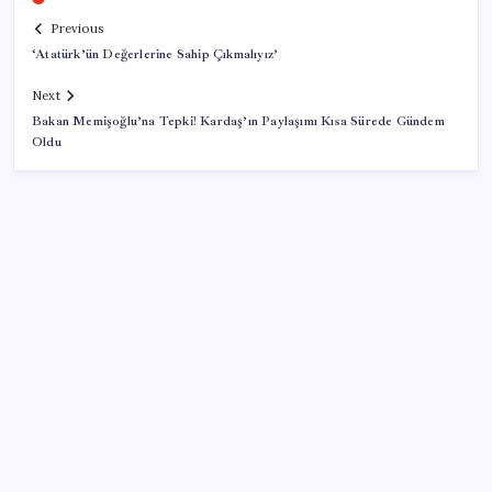
Previous
‘Atatürk’ün Değerlerine Sahip Çıkmalıyız’
Next
Bakan Memişoğlu’na Tepki! Kardaş’ın Paylaşımı Kısa Sürede Gündem
Oldu
SON YAZILAR
İş Bankası Genel Müdürü Hakan Aran görevden
ayrılıyor