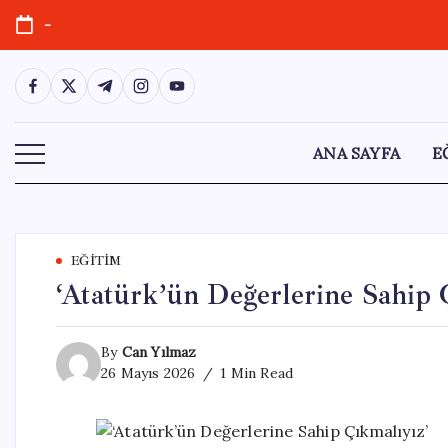
Skip
-
to
content
https://www.facebook.com/
https://twitter.com/
https://t.me/
https://www.instagram.com/
https://youtube.com/
ANA SAYFA
E
EĞITIM
‘Atatürk’ün Değerlerine Sahip 
By
Can Yılmaz
26 Mayıs 2026
1 Min Read