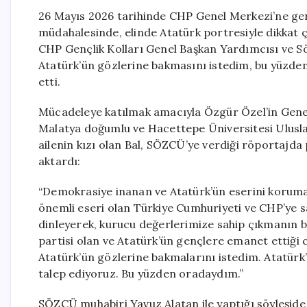
26 Mayıs 2026 tarihinde CHP Genel Merkezi’ne gerçe
müdahalesinde, elinde Atatürk portresiyle dikkat
CHP Gençlik Kolları Genel Başkan Yardımcısı ve Sö
Atatürk’ün gözlerine bakmasını istedim, bu yüzde
etti.
Mücadeleye katılmak amacıyla Özgür Özel’in Genel
Malatya doğumlu ve Hacettepe Üniversitesi Uluslar
ailenin kızı olan Bal, SÖZCÜ’ye verdiği röportajda 
aktardı:
“Demokrasiye inanan ve Atatürk’ün eserini korumay
önemli eseri olan Türkiye Cumhuriyeti ve CHP’ye s
dinleyerek, kurucu değerlerimize sahip çıkmanı
partisi olan ve Atatürk’ün gençlere emanet ettiği
Atatürk’ün gözlerine bakmalarını istedim. Atatürk
talep ediyoruz. Bu yüzden oradaydım.”
SÖZCÜ muhabiri Yavuz Alatan ile yaptığı söyleşide I