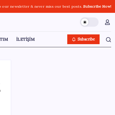
o our newsletter & never miss our best posts.
Subscribe Now!
TIM
İLETİŞİM
Subscribe
ı
SON YAZILAR
Google Assistant Android Telefonlardan
Kaldırılıyor