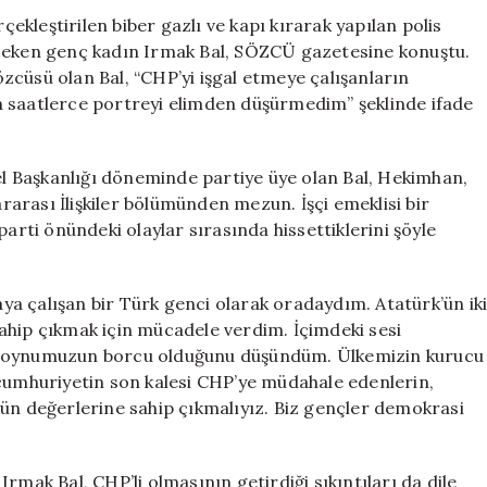
kleştirilen biber gazlı ve kapı kırarak yapılan polis
 çeken genç kadın Irmak Bal, SÖZCÜ gazetesine konuştu.
zcüsü olan Bal, “CHP’yi işgal etmeye çalışanların
n saatlerce portreyi elimden düşürmedim” şeklinde ifade
 Başkanlığı döneminde partiye üye olan Bal, Hekimhan,
arası İlişkiler bölümünden mezun. İşçi emeklisi bir
parti önündeki olaylar sırasında hissettiklerini şöyle
a çalışan bir Türk genci olarak oradaydım. Atatürk’ün ik
ahip çıkmak için mücadele verdim. İçimdeki sesi
n boynumuzun borcu olduğunu düşündüm. Ülkemizin kurucu
 cumhuriyetin son kalesi CHP’ye müdahale edenlerin,
’ün değerlerine sahip çıkmalıyız. Biz gençler demokrasi
rmak Bal, CHP’li olmasının getirdiği sıkıntıları da dile