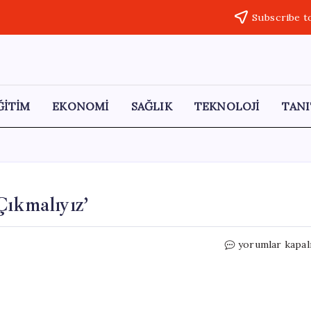
Subscribe t
ĞİTİM
EKONOMİ
SAĞLIK
TEKNOLOJİ
TANI
Çıkmalıyız’
‘Atatürk’ün
yorumlar kapal
Değerlerine
Sahip
Çıkmalıyız’
için